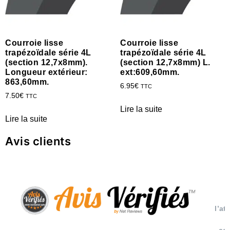
Courroie lisse
Courroie lisse
trapézoïdale série 4L
trapézoïdale série 4L
(section 12,7x8mm).
(section 12,7x8mm) L.
Longueur extérieur:
ext:609,60mm.
863,60mm.
6.95
€
TTC
7.50
€
TTC
Lire la suite
Lire la suite
Avis clients
l’at