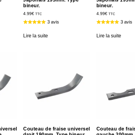
bineur.
bineur.
4.99
€
4.99
€
TTC
TTC
3 avis
3 avis
Lire la suite
Lire la suite
iversel
Couteau de fraise universel
Couteau de frai
e
droit 190mm. Type bineur.
gauche 200mm.