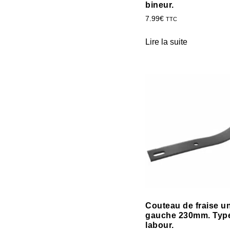
bineur.
7.99
€
TTC
Lire la suite
Couteau de fraise un
gauche 230mm. Typ
labour.