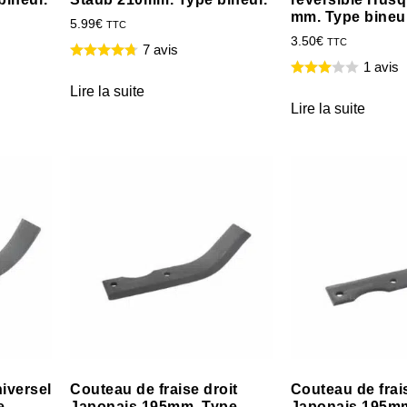
mm. Type bineur
5.99
€
TTC
3.50
€
TTC
7 avis
1 avis
Lire la suite
Lire la suite
iversel
Couteau de fraise droit
Couteau de fra
e
Japonais 195mm. Type
Japonais 195m