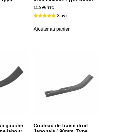
11.99
€
TTC
3 avis
Ajouter au panier
ise gauche
Couteau de fraise droit
pe labour.
Japonais 190mm. Type