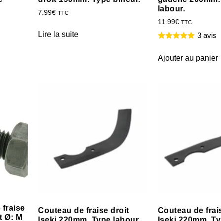
labour.
7.99
€
TTC
11.99
€
TTC
Lire la suite
3 avis
Ajouter au panier
 fraise
Couteau de fraise droit
Couteau de fra
t Ø: M
Iseki 220mm. Type labour.
Iseki 220mm. Ty