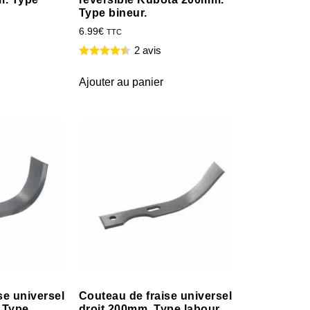
Type bineur.
6.99
€
TTC
2 avis
Ajouter au panier
se universel
Couteau de fraise universel
 Type
droit 200mm. Type labour.