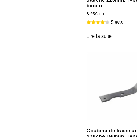
bineur.
3.95
€
TTC
5 avis
Lire la suite
Couteau de fraise un
gauche 190mm. Typ