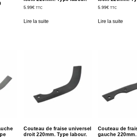
0
5.99
€
5.99
€
TTC
TTC
Lire la suite
Lire la suite
auche
Couteau de fraise universel
Couteau de frai
ype
droit 220mm. Type labour.
gauche 220mm.