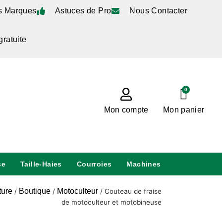
s Marques
Astuces de Pro
Nous Contacter
gratuite
0
Mon compte
Mon panier
se
Taille-Haies
Courroies
Machines
ture
Boutique
Motoculteur
/
/
/
Couteau de fraise
de motoculteur et motobineuse