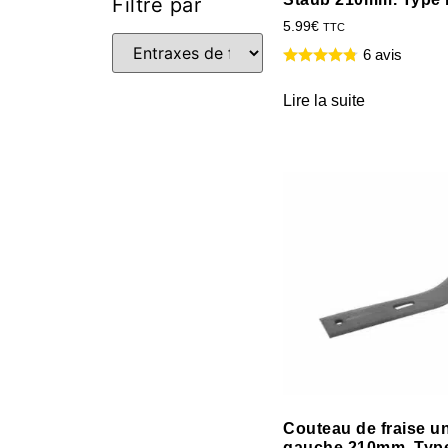
Filtré par
5.99
€
TTC
6 avis
Lire la suite
Couteau de fraise un
gauche 210mm. Typ