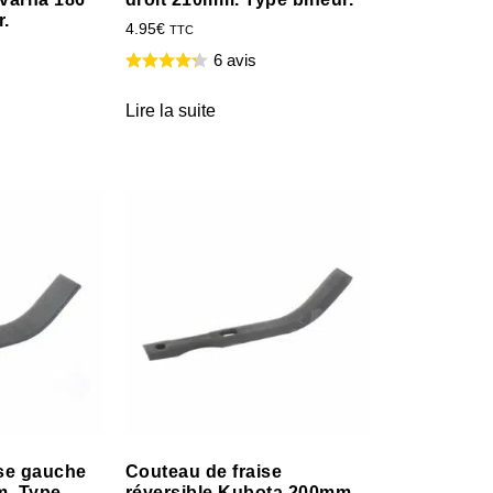
.
4.95
€
TTC
6 avis
Lire la suite
ise gauche
Couteau de fraise
m. Type
réversible Kubota 200mm.