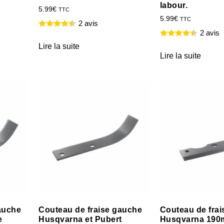
labour.
5.99
€
TTC
5.99
€
TTC
2 avis
2 avis
Lire la suite
Lire la suite
auche
Couteau de fraise gauche
Couteau de frais
e
Husqvarna et Pubert
Husqvarna 190