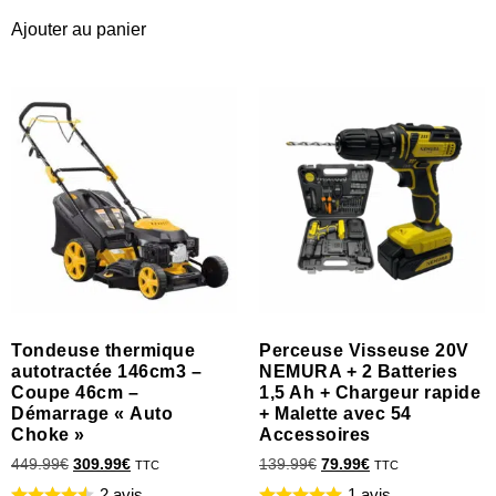
Ajouter au panier
Tondeuse thermique
Perceuse Visseuse 20V
autotractée 146cm3 –
NEMURA + 2 Batteries
Coupe 46cm –
1,5 Ah + Chargeur rapide
Démarrage « Auto
+ Malette avec 54
Choke »
Accessoires
449.99
€
309.99
€
139.99
€
79.99
€
TTC
TTC
2 avis
1 avis