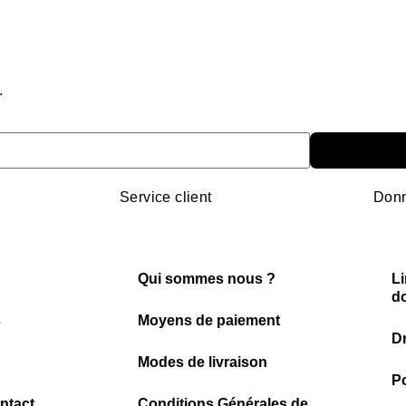
.
Service client
Donn
Qui sommes nous ?
Li
d
s
Moyens de paiement
Dr
Modes de livraison
Po
ntact
Conditions Générales de