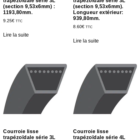
trapézoïdale série 3L
trapézoïdale série 3L
(section 9,53x6mm) :
(section 9,53x6mm).
1193,80mm.
Longueur extérieur:
939,80mm.
9.25
€
TTC
8.60
€
TTC
Lire la suite
Lire la suite
Courroie lisse
Courroie lisse
trapézoïdale série 3L
trapézoïdale série 4L