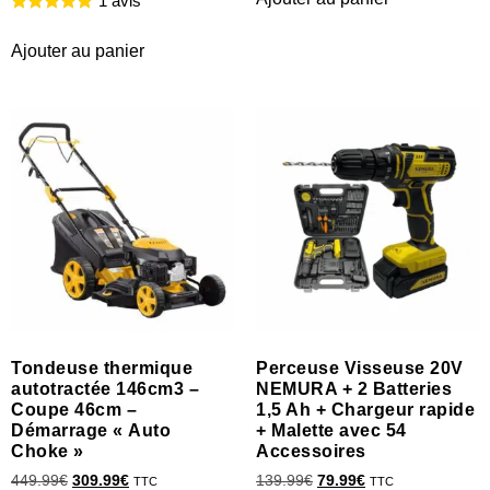
1 avis
Ajouter au panier
Tondeuse thermique
Perceuse Visseuse 20V
autotractée 146cm3 –
NEMURA + 2 Batteries
Coupe 46cm –
1,5 Ah + Chargeur rapide
Démarrage « Auto
+ Malette avec 54
Choke »
Accessoires
449.99
€
309.99
€
139.99
€
79.99
€
TTC
TTC