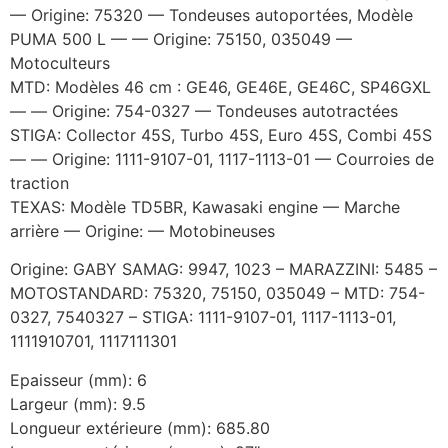
— Origine: 75320 — Tondeuses autoportées, Modèle
PUMA 500 L — — Origine: 75150, 035049 —
Motoculteurs
MTD: Modèles 46 cm : GE46, GE46E, GE46C, SP46GXL
— — Origine: 754-0327 — Tondeuses autotractées
STIGA: Collector 45S, Turbo 45S, Euro 45S, Combi 45S
— — Origine: 1111-9107-01, 1117-1113-01 — Courroies de
traction
TEXAS: Modèle TD5BR, Kawasaki engine — Marche
arrière — Origine: — Motobineuses
Origine: GABY SAMAG: 9947, 1023 – MARAZZINI: 5485 –
MOTOSTANDARD: 75320, 75150, 035049 – MTD: 754-
0327, 7540327 – STIGA: 1111-9107-01, 1117-1113-01,
1111910701, 1117111301
Epaisseur (mm): 6
Largeur (mm): 9.5
Longueur extérieure (mm): 685.80