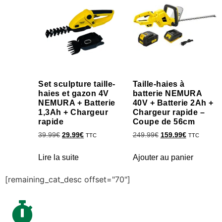
Set sculpture taille-
Taille-haies à
haies et gazon 4V
batterie NEMURA
NEMURA + Batterie
40V + Batterie 2Ah +
1,3Ah + Chargeur
Chargeur rapide –
rapide
Coupe de 56cm
39.99
€
29.99
€
249.99
€
159.99
€
TTC
TTC
Lire la suite
Ajouter au panier
[remaining_cat_desc offset="70"]