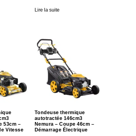
Lire la suite
mique
Tondeuse thermique
6cm3
autotractée 146cm3
e 53cm –
Nemura – Coupe 46cm –
de Vitesse
Démarrage Électrique