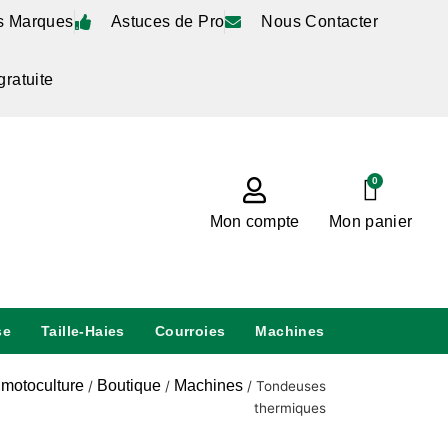
s Marques
Astuces de Pro
Nous Contacter
gratuite
0
Mon compte
Mon panier
se
Taille-Haies
Courroies
Machines
 motoculture
Boutique
Machines
/
/
/
Tondeuses
thermiques