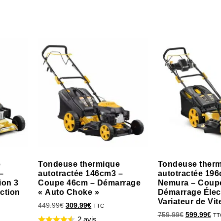
e
Tondeuse thermique
Tondeuse ther
–
autotractée 146cm3 –
autotractée 19
ion 3
Coupe 46cm – Démarrage
Nemura – Coup
ction
« Auto Choke »
Démarrage Élec
Variateur de Vi
449.99
€
309.99
€
TTC
759.99
€
599.99
€
TT
2 avis