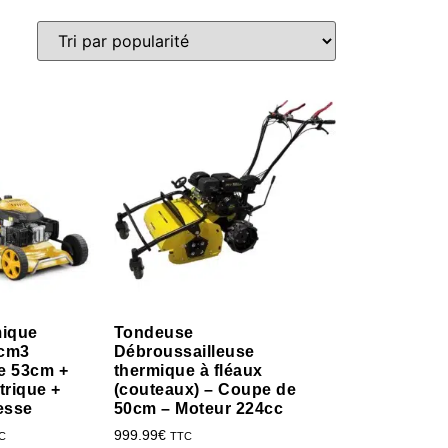
mique
Tondeuse
6cm3
Débroussailleuse
e 53cm +
thermique à fléaux
trique +
(couteaux) – Coupe de
tesse
50cm – Moteur 224cc
999.99
€
C
TTC