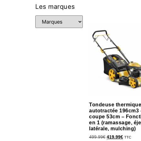
Les marques
Tondeuse thermiqu
autotractée 196cm3 
coupe 53cm – Fonct
en 1 (ramassage, éje
latérale, mulching)
499.99
€
419.99
€
TTC