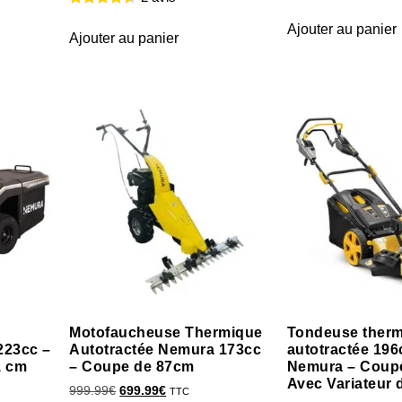
Ajouter au panier
Ajouter au panier
Motofaucheuse Thermique
Tondeuse ther
223cc –
Autotractée Nemura 173cc
autotractée 19
1 cm
– Coupe de 87cm
Nemura – Coup
Avec Variateur 
999.99
€
699.99
€
TTC