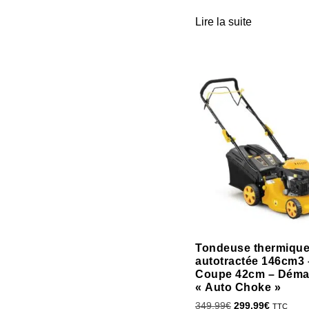
Lire la suite
Tondeuse thermiqu
autotractée 146cm3 
Coupe 42cm – Déma
« Auto Choke »
349.99
€
299.99
€
TTC