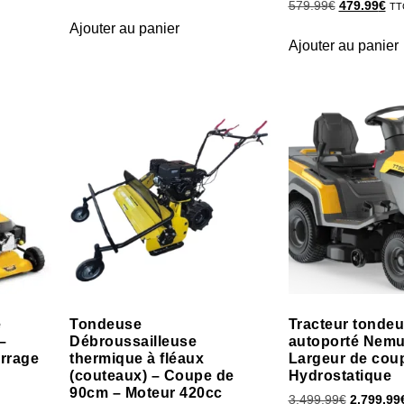
579.99
€
479.99
€
TT
Ajouter au panier
Ajouter au panier
e
Tondeuse
Tracteur tonde
–
Débroussailleuse
autoporté Nemu
rrage
thermique à fléaux
Largeur de cou
(couteaux) – Coupe de
Hydrostatique
90cm – Moteur 420cc
3,499.99
€
2,799.99