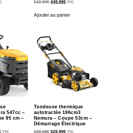
549.99
€
449.99
€
C
TTC
Ajouter au panier
use
Tondeuse thermique
ra 547cc –
autotractée 196cm3
pe 95 cm –
Nemura – Coupe 53cm –
Démarrage Électrique
€
599.99
€
529.99
€
TTC
TTC