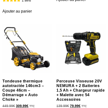
1 avis
Ajouter au panier
Tondeuse thermique
Perceuse Visseuse 20V
autotractée 146cm3 –
NEMURA + 2 Batteries
Coupe 46cm –
1,5 Ah + Chargeur rapide
Démarrage « Auto
+ Malette avec 54
Choke »
Accessoires
449.99
€
309.99
€
139.99
€
79.99
€
TTC
TTC