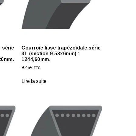
 série
Courroie lisse trapézoïdale série
3L (section 9,53x6mm) :
,20mm.
1244,60mm.
9.45
€
TTC
Lire la suite