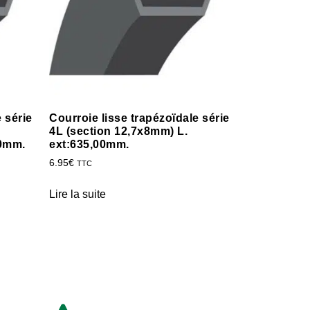
 série
Courroie lisse trapézoïdale série
4L (section 12,7x8mm) L.
60mm.
ext:635,00mm.
6.95
€
TTC
Lire la suite