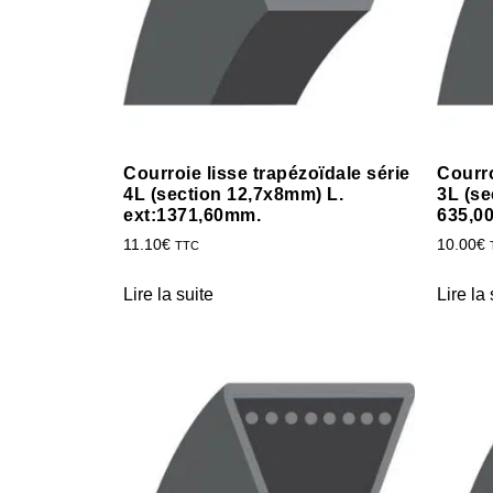
Courroie lisse trapézoïdale série
Courro
4L (section 12,7x8mm) L.
3L (se
ext:1371,60mm.
635,0
11.10
€
10.00
€
TTC
Lire la suite
Lire la 