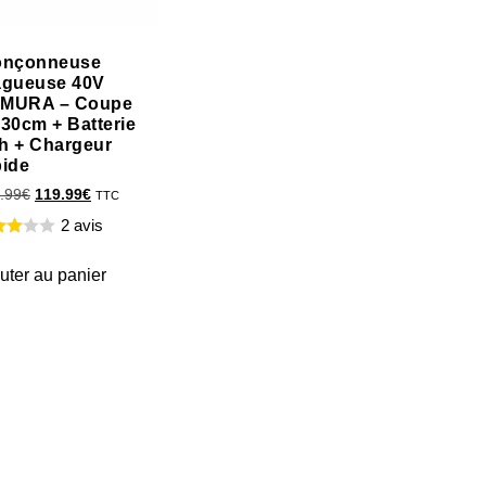
onçonneuse
agueuse 40V
MURA – Coupe
 30cm + Batterie
h + Chargeur
pide
.99
€
119.99
€
TTC
2 avis
uter au panier