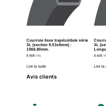
Courroie lisse trapézoïdale série
Courro
3L (section 9,53x6mm) :
3L (se
1066,80mm.
Longu
8.90
€
8.60
€
TTC
T
Lire la suite
Lire la 
Avis clients