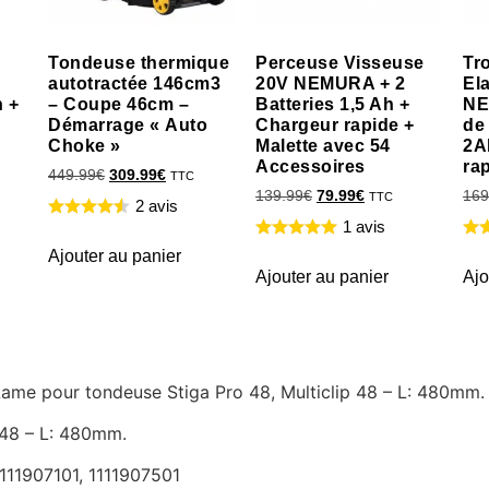
Tondeuse thermique
Perceuse Visseuse
Tr
autotractée 146cm3
20V NEMURA + 2
El
h +
– Coupe 46cm –
Batteries 1,5 Ah +
NE
Démarrage « Auto
Chargeur rapide +
de
Choke »
Malette avec 54
2A
Accessoires
ra
449.99
€
309.99
€
TTC
139.99
€
79.99
€
169
TTC
2 avis
1 avis
Ajouter au panier
Ajouter au panier
Ajo
 Lame pour tondeuse Stiga Pro 48, Multiclip 48 – L: 480mm.
 48 – L: 480mm.
1111907101, 1111907501