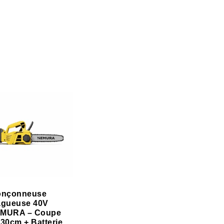
onçonneuse
agueuse 40V
MURA – Coupe
 30cm + Batterie