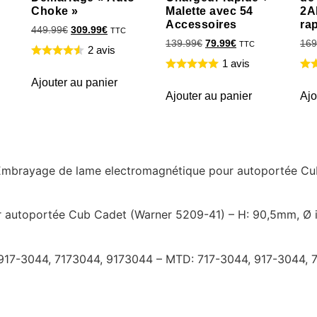
Choke »
Malette avec 54
2A
Accessoires
ra
449.99
€
309.99
€
TTC
139.99
€
79.99
€
169
TTC
2 avis
1 avis
Ajouter au panier
Ajouter au panier
Ajo
re Embrayage de lame electromagnétique pour autoportée C
autoportée Cub Cadet (Warner 5209-41) – H: 90,5mm, Ø in
 917-3044, 7173044, 9173044 – MTD: 717-3044, 917-3044, 