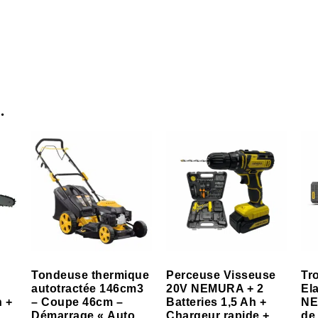
…
Tondeuse thermique
Perceuse Visseuse
Tr
autotractée 146cm3
20V NEMURA + 2
El
h +
– Coupe 46cm –
Batteries 1,5 Ah +
NE
Démarrage « Auto
Chargeur rapide +
de