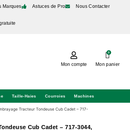
s Marques
Astuces de Pro
Nous Contacter
gratuite
0
Mon compte
Mon panier
se
Taille-Haies
Courroies
Machines
mbrayage Tracteur Tondeuse Cub Cadet – 717-
Tondeuse Cub Cadet – 717-3044,