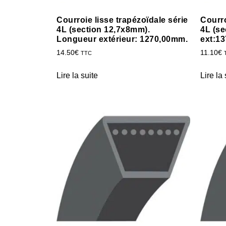
Courroie lisse trapézoïdale série
Courro
4L (section 12,7x8mm).
4L (se
Longueur extérieur: 1270,00mm.
ext:1
14.50
€
11.10
€
TTC
Lire la suite
Lire la 