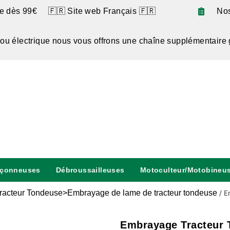
te dès 99€ 🇫🇷 Site web Français 🇫🇷
No
 ou électrique nous vous offrons une chaîne supplémentaire 
nçonneuses
Débroussailleuses
Motoculteur/Motobineu
racteur Tondeuse>Embrayage de lame de tracteur tondeuse
/
E
Embrayage Tracteur 