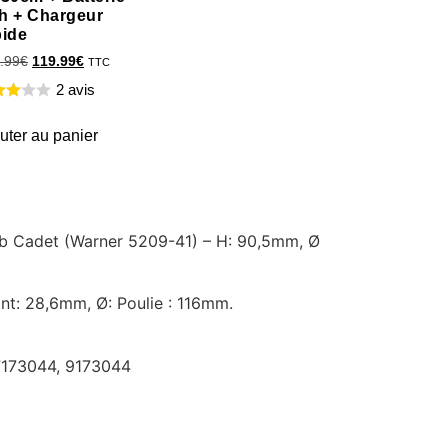
h + Chargeur
pide
.99
€
119.99
€
TTC
2 avis
uter au panier
ub Cadet (Warner 5209-41) – H: 90,5mm, Ø
t: 28,6mm, Ø: Poulie : 116mm.
7173044, 9173044