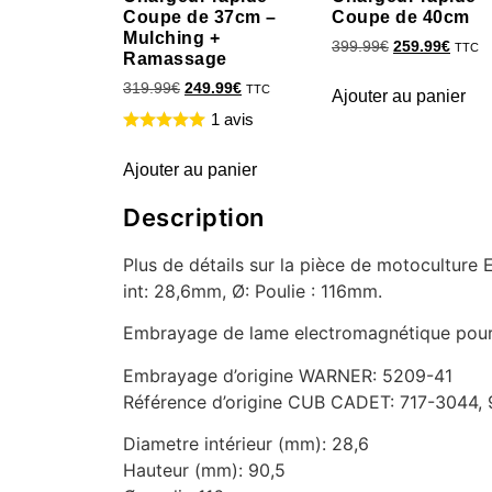
Coupe de 37cm –
Coupe de 40cm
Mulching +
399.99
€
259.99
€
TTC
Ramassage
319.99
€
249.99
€
TTC
Ajouter au panier
1 avis
Ajouter au panier
Description
Plus de détails sur la pièce de motocultu
int: 28,6mm, Ø: Poulie : 116mm.
Embrayage de lame electromagnétique pour 
Embrayage d’origine WARNER: 5209-41
Référence d’origine CUB CADET: 717-3044,
Diametre intérieur (mm): 28,6
Hauteur (mm): 90,5