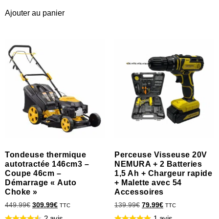
Ajouter au panier
Tondeuse thermique
Perceuse Visseuse 20V
autotractée 146cm3 –
NEMURA + 2 Batteries
Coupe 46cm –
1,5 Ah + Chargeur rapide
Démarrage « Auto
+ Malette avec 54
Choke »
Accessoires
449.99
€
309.99
€
139.99
€
79.99
€
TTC
TTC
2 avis
1 avis