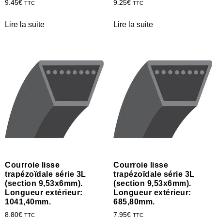
9.45
€
9.25
€
TTC
TTC
Lire la suite
Lire la suite
Courroie lisse
Courroie lisse
trapézoïdale série 3L
trapézoïdale série 3L
(section 9,53x6mm).
(section 9,53x6mm).
Longueur extérieur:
Longueur extérieur:
1041,40mm.
685,80mm.
8.80
€
7.95
€
TTC
TTC