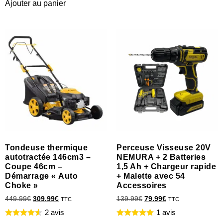
Ajouter au panier
Tondeuse thermique
Perceuse Visseuse 20V
autotractée 146cm3 –
NEMURA + 2 Batteries
Coupe 46cm –
1,5 Ah + Chargeur rapide
Démarrage « Auto
+ Malette avec 54
Choke »
Accessoires
449.99
€
309.99
€
139.99
€
79.99
€
TTC
TTC
2 avis
1 avis