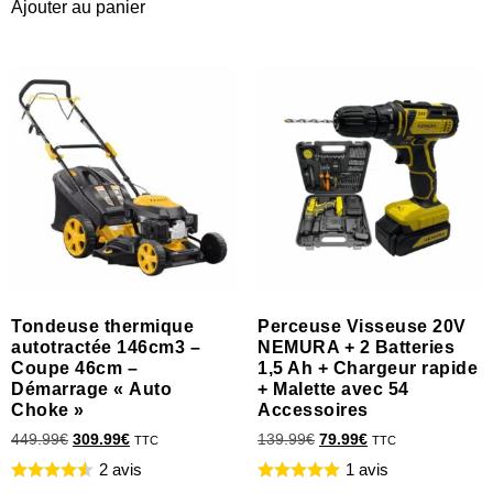
Ajouter au panier
Tondeuse thermique
Perceuse Visseuse 20V
autotractée 146cm3 –
NEMURA + 2 Batteries
Coupe 46cm –
1,5 Ah + Chargeur rapide
Démarrage « Auto
+ Malette avec 54
Choke »
Accessoires
449.99
€
309.99
€
139.99
€
79.99
€
TTC
TTC
2 avis
1 avis