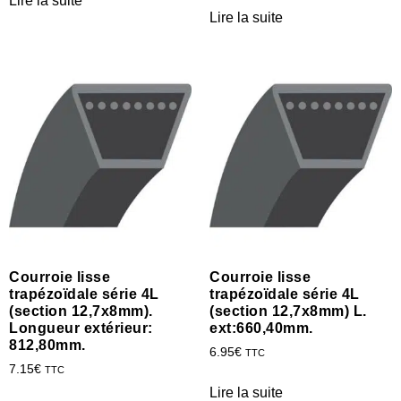
Lire la suite
Lire la suite
Courroie lisse
Courroie lisse
trapézoïdale série 4L
trapézoïdale série 4L
(section 12,7x8mm).
(section 12,7x8mm) L.
Longueur extérieur:
ext:660,40mm.
812,80mm.
6.95
€
TTC
7.15
€
TTC
Lire la suite