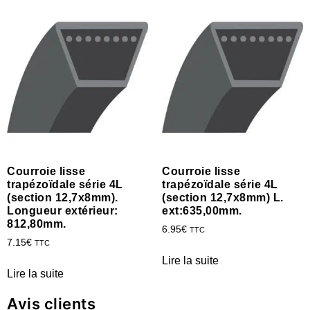
Courroie lisse
Courroie lisse
trapézoïdale série 4L
trapézoïdale série 4L
(section 12,7x8mm).
(section 12,7x8mm) L.
Longueur extérieur:
ext:635,00mm.
812,80mm.
6.95
€
TTC
7.15
€
TTC
Lire la suite
Lire la suite
Avis clients