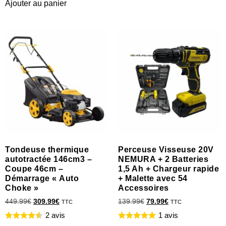
Ajouter au panier
Tondeuse thermique
Perceuse Visseuse 20V
autotractée 146cm3 –
NEMURA + 2 Batteries
Coupe 46cm –
1,5 Ah + Chargeur rapide
Démarrage « Auto
+ Malette avec 54
Choke »
Accessoires
449.99
€
309.99
€
139.99
€
79.99
€
TTC
TTC
2 avis
1 avis