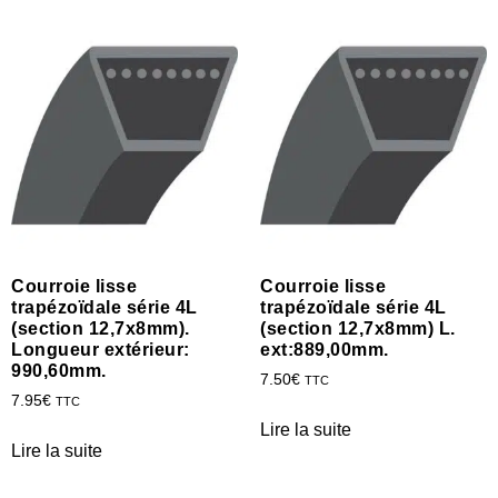
Courroie lisse
Courroie lisse
trapézoïdale série 4L
trapézoïdale série 4L
(section 12,7x8mm).
(section 12,7x8mm) L.
Longueur extérieur:
ext:889,00mm.
990,60mm.
7.50
€
TTC
7.95
€
TTC
Lire la suite
Lire la suite