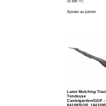
24.99
€
TTC
Ajouter au panier
Lame Mulching Trac
Tondeuse
Castelgarden/GGP –
84109503/0, 1841095