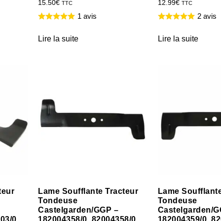
15.50
€
12.99
€
TTC
TTC
1 avis
2 avis
Lire la suite
Lire la suite
teur
Lame Soufflante Tracteur
Lame Soufflante
Tondeuse
Tondeuse
Castelgarden/GGP –
Castelgarden/G
03/0,
182004358/0, 82004358/0
182004359/0, 8