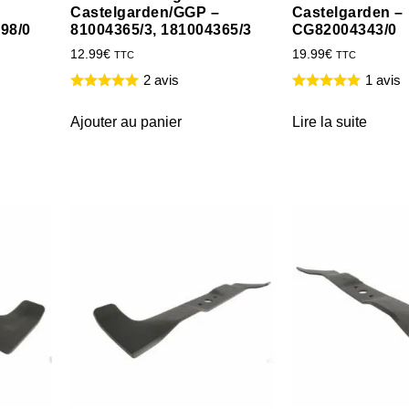
Castelgarden/GGP –
Castelgarden –
98/0
81004365/3, 181004365/3
CG82004343/0
12.99
€
19.99
€
TTC
TTC
2 avis
1 avis
Ajouter au panier
Lire la suite