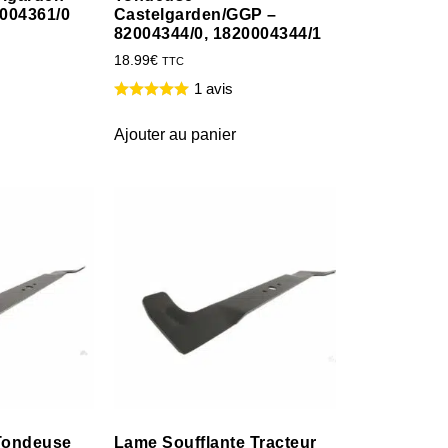
2004361/0
Castelgarden/GGP –
82004344/0, 1820004344/1
18.99
€
TTC
1 avis
Ajouter au panier
Tondeuse
Lame Soufflante Tracteur