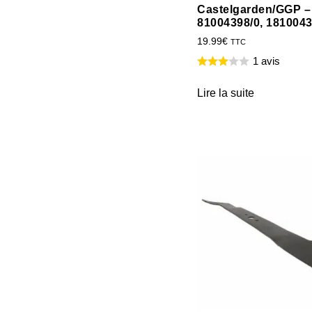
Castelgarden/GGP –
81004398/0, 1810043
19.99
€
TTC
1 avis
Lire la suite