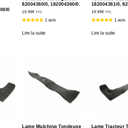
82004360/0, 182004360/0.
182004361/0, 8
00/0
19.99
€
19.99
€
TTC
TTC
1 avis
1 avis
Lire la suite
Lire la suite
Lame Mulching Tondeuse
Lame Tracteur 