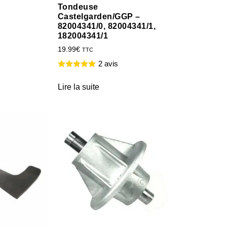
Tondeuse
Castelgarden/GGP –
82004341/0, 82004341/1,
182004341/1
19.99
€
TTC
2 avis
Lire la suite