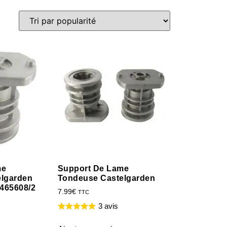
me
Support De Lame
lgarden
Tondeuse Castelgarden
2465608/2
7.99
€
TTC
3 avis