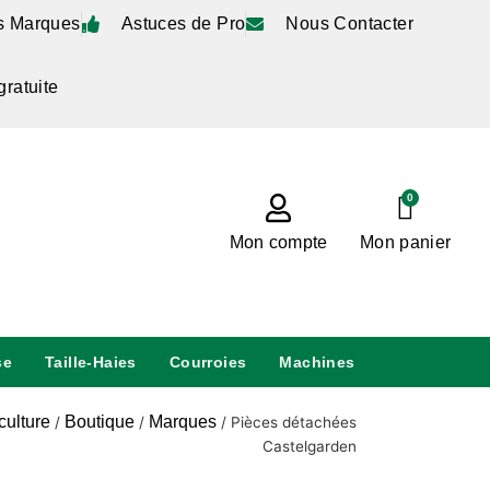
s Marques
Astuces de Pro
Nous Contacter
gratuite
0
Mon compte
Mon panier
se
Taille-Haies
Courroies
Machines
culture
Boutique
Marques
/
/
/
Pièces détachées
Castelgarden