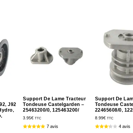
Support De Lame Tracteur
Support De La
92, J92
Tondeuse Castelgarden –
Tondeuse Caste
Hydro,
25463200/0, 125463200/
22465608/0, 12
,
3.95
€
8.99
€
TTC
TTC
7 avis
4 avis