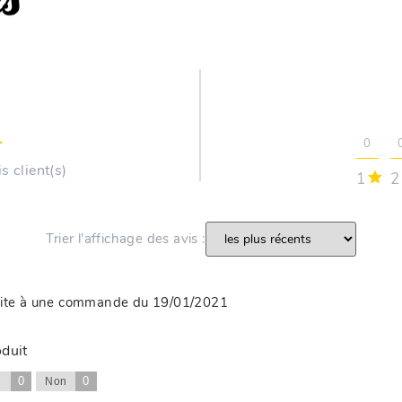
0
s client(s)
1
2
Trier l’affichage des avis :
uite à une commande du 19/01/2021
oduit
0
0
i
Non