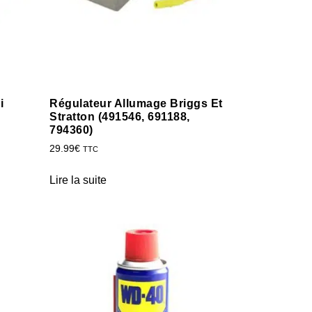
i
Régulateur Allumage Briggs Et
Stratton (491546, 691188,
794360)
29.99
€
TTC
Lire la suite