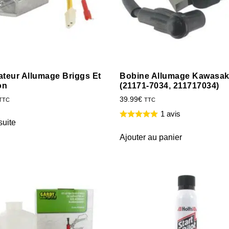
ateur Allumage Briggs Et
Bobine Allumage Kawasak
on
(21171-7034, 211717034)
39.99
€
TTC
TTC
1 avis
suite
Ajouter au panier