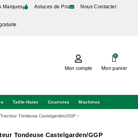
s Marques
Astuces de Pro
Nous Contacter
gratuite
0
Mon compte
Mon panier
se
Taille-Haies
Courroies
Machines
 Tracteur Tondeuse Castelgarden/GGP –
cteur Tondeuse Castelgarden/GGP