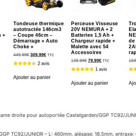
Tondeuse thermique
Perceuse Visseuse
Tr
autotractée 146cm3
20V NEMURA + 2
El
h +
– Coupe 46cm –
Batteries 1,5 Ah +
NE
Démarrage « Auto
Chargeur rapide +
de
Choke »
Malette avec 54
2A
Accessoires
ra
449.99
€
309.99
€
TTC
139.99
€
79.99
€
169
TTC
2 avis
1 avis
Ajouter au panier
Ajouter au panier
Ajo
re Lame droite pour autoportée Castelgarden/GGP TC92/JUN
/GGP TC92/JUNIOR – L: 460mm, alésage: 18,5mm, entraxe: