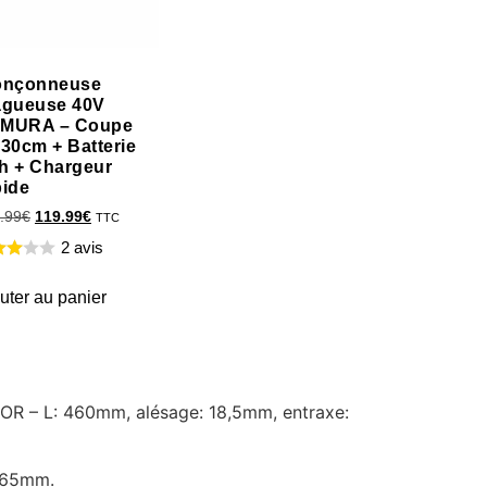
onçonneuse
agueuse 40V
MURA – Coupe
 30cm + Batterie
h + Chargeur
pide
.99
€
119.99
€
TTC
2 avis
uter au panier
IOR – L: 460mm, alésage: 18,5mm, entraxe:
 65mm.