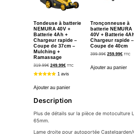
Tondeuse à batterie
Tronçonneuse à
NEMURA 40V +
batterie NEMURA
Batterie 4Ah +
40V + Batterie 4A
Chargeur rapide –
Chargeur rapide –
Coupe de 37cm –
Coupe de 40cm
Mulching +
399.99
€
259.99
€
TTC
Ramassage
319.99
€
249.99
€
TTC
Ajouter au panier
1 avis
Ajouter au panier
Description
Plus de détails sur la pièce de motocultu
65mm.
Lame droite pour autoportée Castelgarden