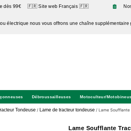
te dès 99€ 🇫🇷 Site web Français 🇫🇷
No
 ou électrique nous vous offrons une chaîne supplémentaire 
nçonneuses
Débroussailleuses
Motoculteur/Motobineu
racteur Tondeuse
Lame de tracteur tondeuse
/
/
Lame Soufflante
Lame Soufflante Tra