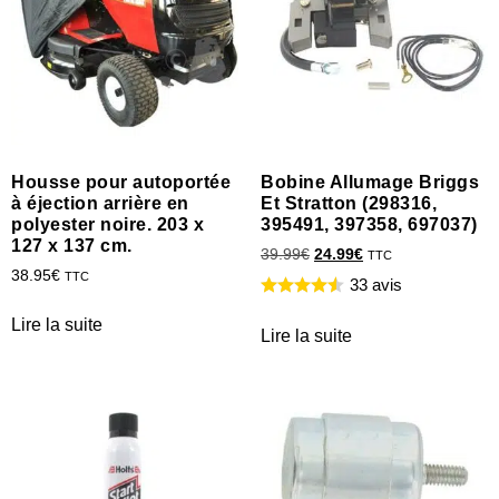
Housse pour autoportée
Bobine Allumage Briggs
à éjection arrière en
Et Stratton (298316,
polyester noire. 203 x
395491, 397358, 697037)
127 x 137 cm.
39.99
€
24.99
€
TTC
38.95
€
TTC
33 avis
Lire la suite
Lire la suite