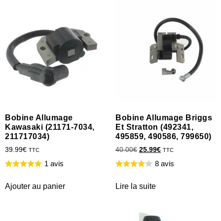
Bobine Allumage
Bobine Allumage Briggs
Kawasaki (21171-7034,
Et Stratton (492341,
211717034)
495859, 490586, 799650)
39.99
€
40.00
€
25.99
€
TTC
TTC
1 avis
8 avis
Ajouter au panier
Lire la suite