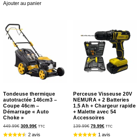
Ajouter au panier
Tondeuse thermique
Perceuse Visseuse 20V
autotractée 146cm3 –
NEMURA + 2 Batteries
Coupe 46cm –
1,5 Ah + Chargeur rapide
Démarrage « Auto
+ Malette avec 54
Choke »
Accessoires
449.99
€
309.99
€
139.99
€
79.99
€
TTC
TTC
2 avis
1 avis