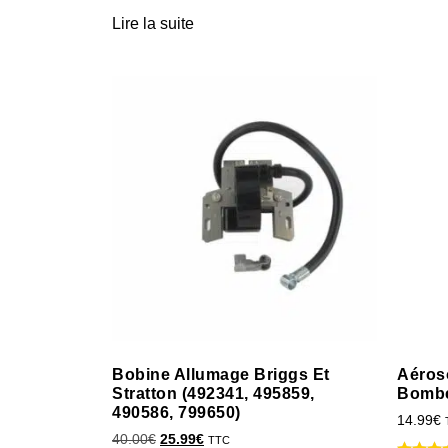
Lire la suite
Bobine Allumage Briggs Et
Aéroso
Stratton (492341, 495859,
Bombe
490586, 799650)
14.99
€
40.00
€
25.99
€
TTC