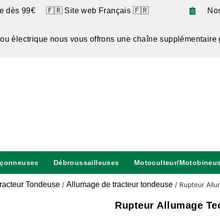
te dès 99€ 🇫🇷 Site web Français 🇫🇷
No
 ou électrique nous vous offrons une chaîne supplémentaire 
nçonneuses
Débroussailleuses
Motoculteur/Motobineu
racteur Tondeuse
Allumage de tracteur tondeuse
/
/
Rupteur All
Rupteur Allumage Te