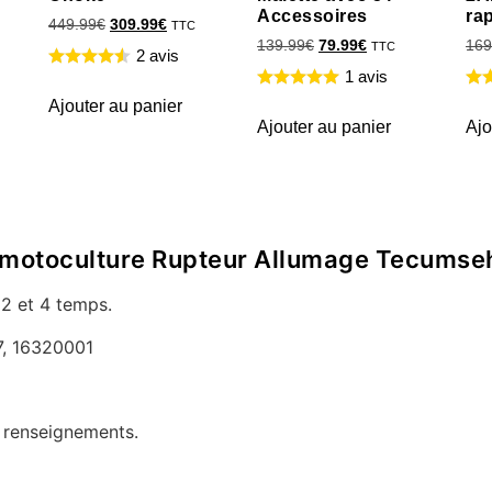
Accessoires
ra
449.99
€
309.99
€
TTC
139.99
€
79.99
€
169
TTC
2 avis
1 avis
Ajouter au panier
Ajouter au panier
Ajo
 de motoculture Rupteur Allumage Tecums
2 et 4 temps.
, 16320001
e renseignements.