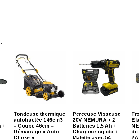
…
Tondeuse thermique
Perceuse Visseuse
Tr
autotractée 146cm3
20V NEMURA + 2
El
h +
– Coupe 46cm –
Batteries 1,5 Ah +
NE
Démarrage « Auto
Chargeur rapide +
de
Choke »
Malette avec 54
2A