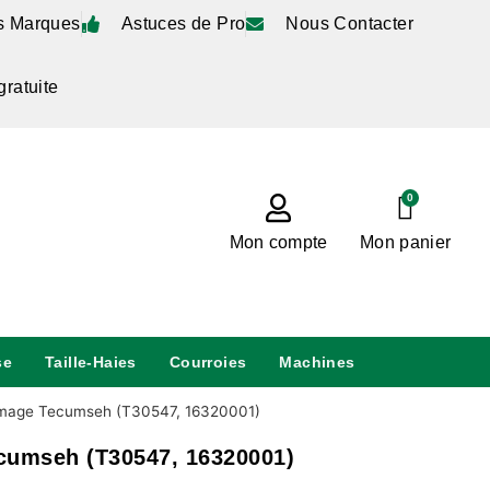
s Marques
Astuces de Pro
Nous Contacter
gratuite
0
Mon compte
Mon panier
se
Taille-Haies
Courroies
Machines
umage Tecumseh (T30547, 16320001)
cumseh (T30547, 16320001)