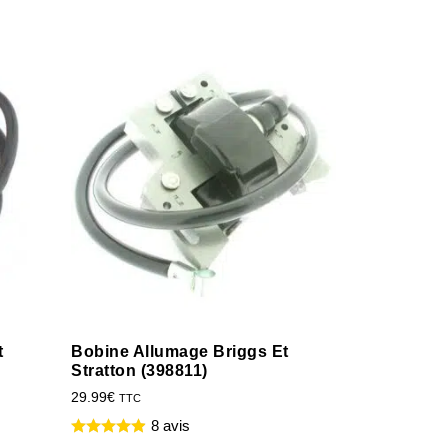
t
Bobine Allumage Briggs Et
Stratton (398811)
29.99
€
TTC
8 avis