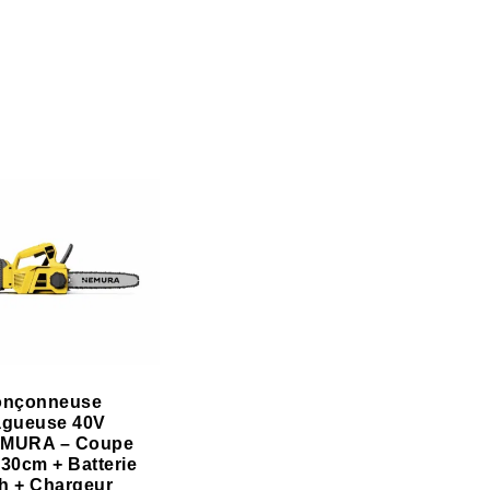
onçonneuse
agueuse 40V
MURA – Coupe
 30cm + Batterie
h + Chargeur