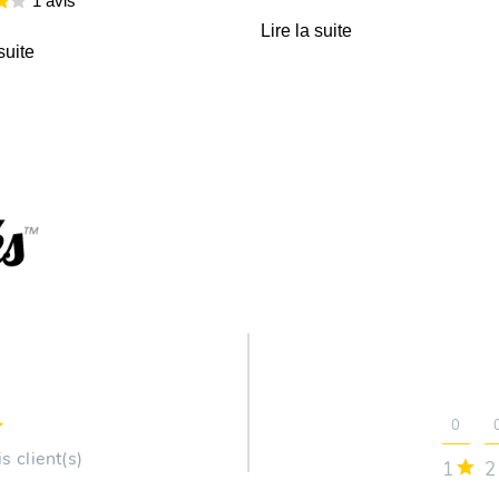
1 avis
Lire la suite
suite
0
s client(s)
1
2