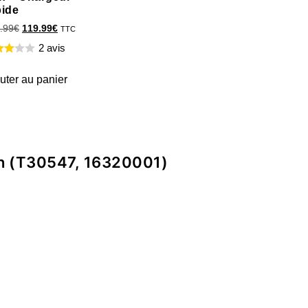
pide
.99
€
119.99
€
TTC
2 avis
uter au panier
eh (T30547, 16320001)