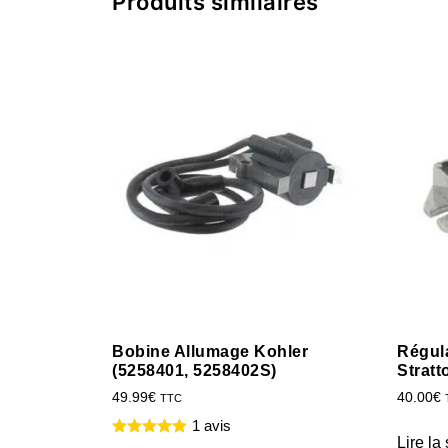
Produits similaires
Bobine Allumage Kohler
Régul
(5258401, 5258402S)
Stratt
49.99
€
40.00
€
TTC
1 avis
Lire la 