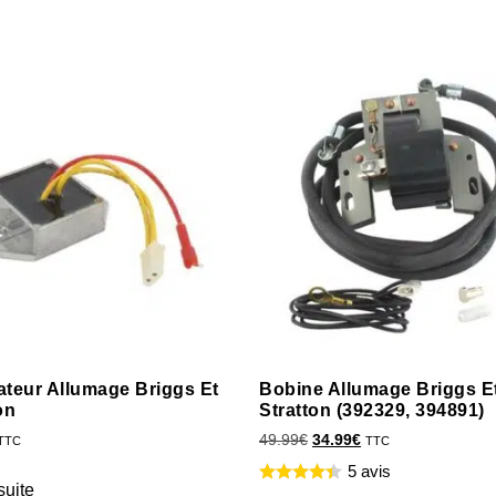
ateur Allumage Briggs Et
Bobine Allumage Briggs E
on
Stratton (392329, 394891)
49.99
€
34.99
€
TTC
TTC
5 avis
suite