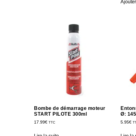
Ajouter
Bombe de démarrage moteur
Entonn
START PILOTE 300ml
Ø: 14
17.99
€
5.95
€
TTC
T
Lire la suite
Lire la 