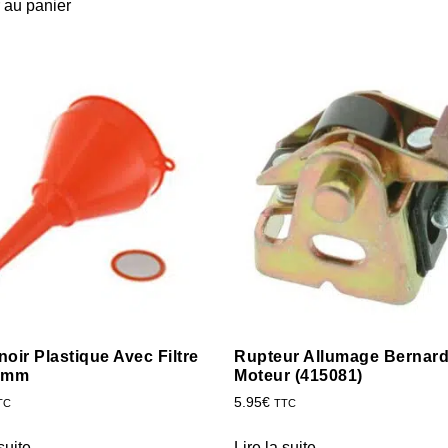
 au panier
oir Plastique Avec Filtre
Rupteur Allumage Bernar
5mm
Moteur (415081)
5.95
€
TC
TTC
suite
Lire la suite