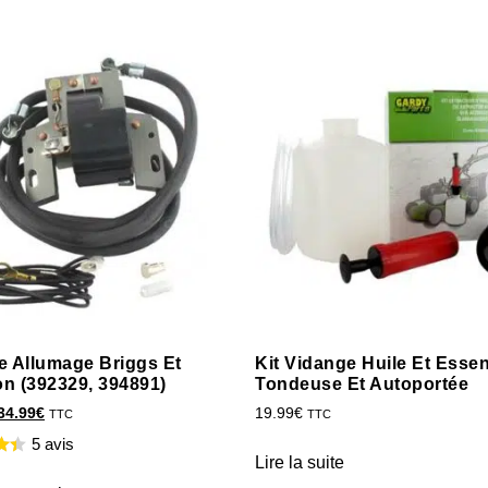
e Allumage Briggs Et
Kit Vidange Huile Et Esse
on (392329, 394891)
Tondeuse Et Autoportée
34.99
€
19.99
€
TTC
TTC
5 avis
Lire la suite