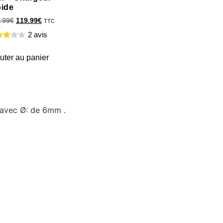
pide
.99
€
119.99
€
TTC
2 avis
uter au panier
 avec Ø: de 6mm .