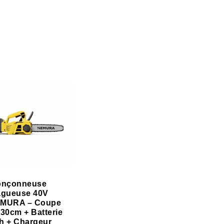
onçonneuse
agueuse 40V
MURA – Coupe
 30cm + Batterie
h + Chargeur