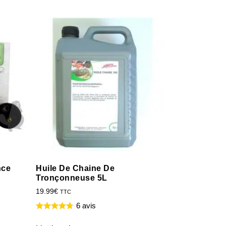
nce
Huile De Chaine De
Tronçonneuse 5L
19.99
€
TTC
6 avis