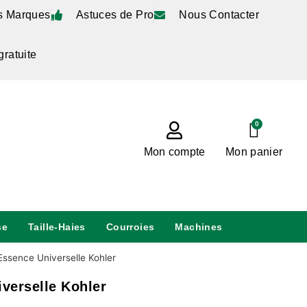
s Marques
Astuces de Pro
Nous Contacter
gratuite
0
Mon compte
Mon panier
se
Taille-Haies
Courroies
Machines
ssence Universelle Kohler
verselle Kohler