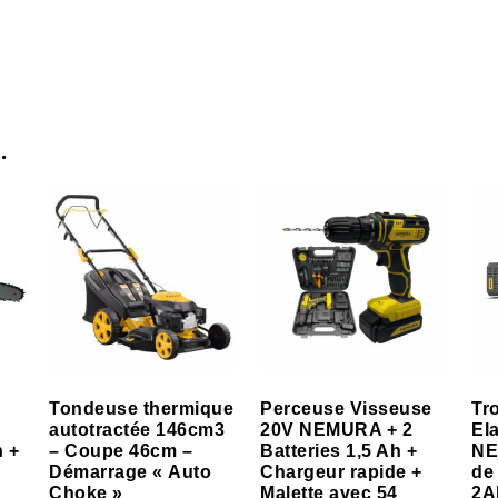
…
Tondeuse thermique
Perceuse Visseuse
Tr
autotractée 146cm3
20V NEMURA + 2
El
h +
– Coupe 46cm –
Batteries 1,5 Ah +
NE
Démarrage « Auto
Chargeur rapide +
de
Choke »
Malette avec 54
2A