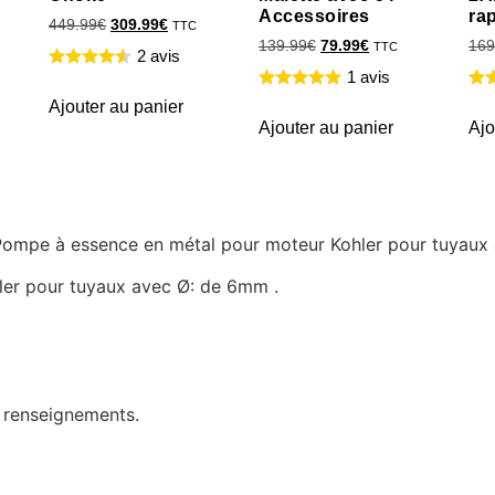
Accessoires
ra
449.99
€
309.99
€
TTC
139.99
€
79.99
€
169
TTC
2 avis
1 avis
Ajouter au panier
Ajouter au panier
Ajo
e Pompe à essence en métal pour moteur Kohler pour tuyaux
er pour tuyaux avec Ø: de 6mm .
e renseignements.