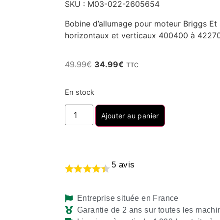
SKU : M03-022-2605654
Bobine d’allumage pour moteur Briggs Et 
horizontaux et verticaux 400400 à 42270
49.99
€
34.99
€
TTC
En stock
Ajouter au panier
5
avis
Entreprise située en France
Garantie de 2 ans sur toutes les machi