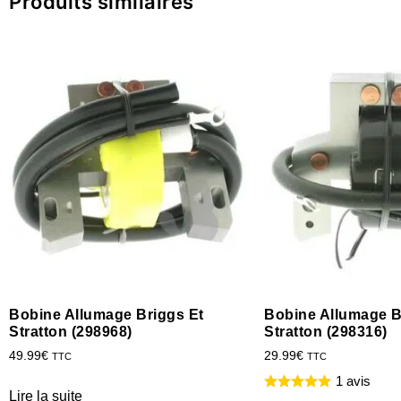
Produits similaires
Bobine Allumage Briggs Et
Bobine Allumage B
Stratton (298968)
Stratton (298316)
49.99
€
29.99
€
TTC
TTC
1 avis
Lire la suite