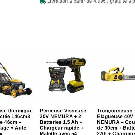
Livraison à partir de 4,99€ / gratuite à 
se thermique
Perceuse Visseuse
Tronçonneuse
actée 146cm3
20V NEMURA + 2
Elagueuse 40V
e 46cm –
Batteries 1,5 Ah +
NEMURA – Cou
age « Auto
Chargeur rapide +
de 30cm + Batte
»
Malette avec 54
2Ah + Chargeu