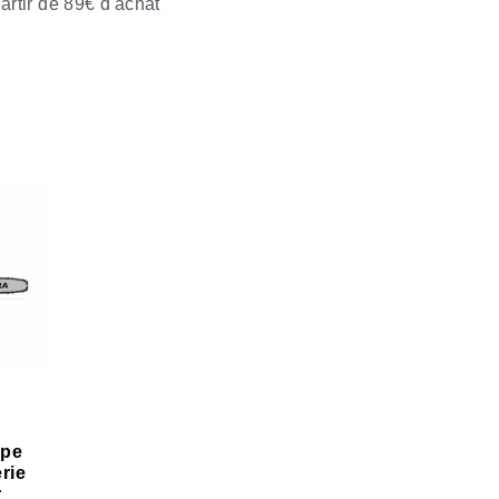
partir de 89€ d'achat
pe
rie
r