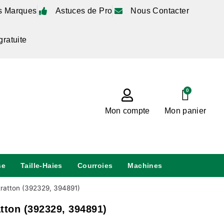
s Marques
Astuces de Pro
Nous Contacter
gratuite
0
Mon compte
Mon panier
se
Taille-Haies
Courroies
Machines
tratton (392329, 394891)
tton (392329, 394891)