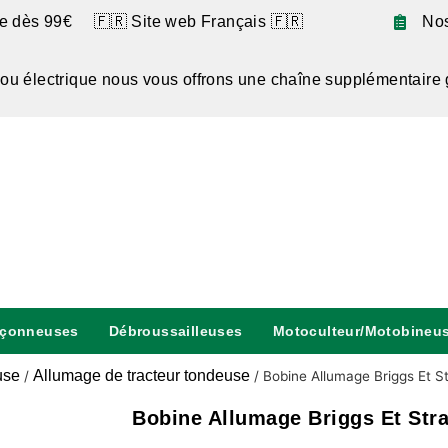
te dès 99€ 🇫🇷 Site web Français 🇫🇷
No
 ou électrique nous vous offrons une chaîne supplémentaire 
nçonneuses
Débroussailleuses
Motoculteur/Motobineu
use
Allumage de tracteur tondeuse
/
/
Bobine Allumage Briggs Et S
Bobine Allumage Briggs Et Stra