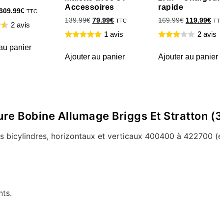
Accessoires
rapide
309.99
€
TTC
139.99
€
79.99
€
169.99
€
119.99
€
TTC
T
2 avis
1 avis
2 avis
au panier
Ajouter au panier
Ajouter au panier
lture Bobine Allumage Briggs Et Stratton
s bicylindres, horizontaux et verticaux 400400 à 422700 (
nts.