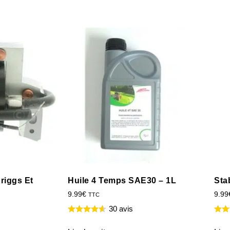
riggs Et
Huile 4 Temps SAE30 – 1L
Sta
9.99
€
9.99
TTC
30 avis