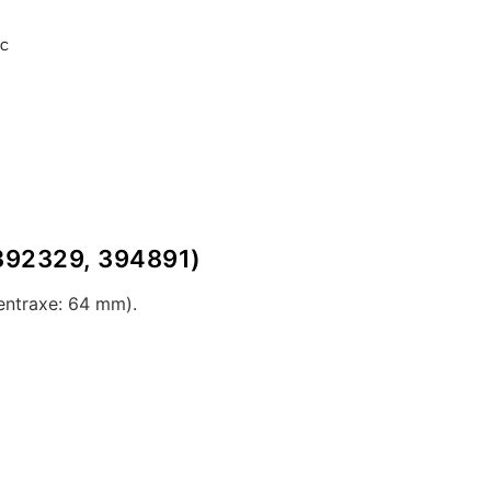
TC
 (392329, 394891)
entraxe: 64 mm).