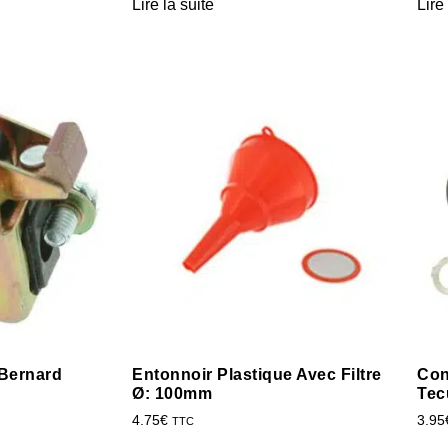
Lire la suite
Lire
Bernard
Entonnoir Plastique Avec Filtre
Con
Ø: 100mm
Tec
4.75
€
3.95
TTC