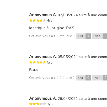
Anonymous A.
07/08/2024
suite à une co
4/5
Identique à l origine. RAS
Cet avis vous a t-il été utile ?
1
0
Oui
Non
Anonymous A.
05/05/2021
suite à une co
5/5
R.a.s
Cet avis vous a t-il été utile ?
0
0
Oui
Non
Anonymous A.
26/04/2021
suite à une co
3/5