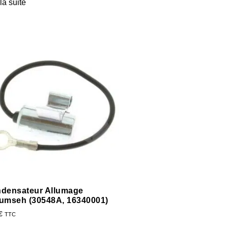
 la suite
densateur Allumage
umseh (30548A, 16340001)
€
TTC