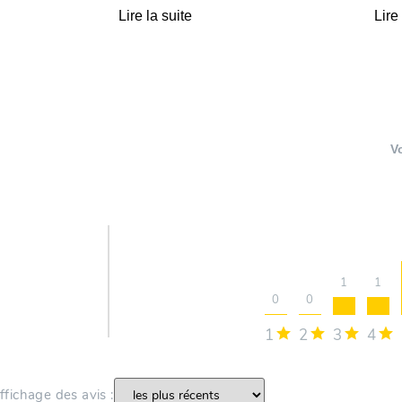
Lire la suite
Lire
V
1
1
0
0
1
2
3
4
’affichage des avis :