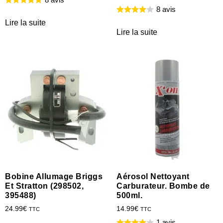
8 avis
Lire la suite
Lire la suite
Bobine Allumage Briggs
Aérosol Nettoyant
Et Stratton (298502,
Carburateur. Bombe de
395488)
500ml.
24.99
€
14.99
€
TTC
TTC
1 avis