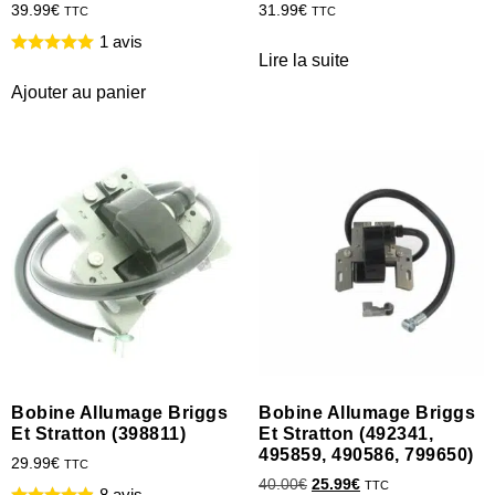
39.99
€
31.99
€
TTC
TTC
1 avis
Lire la suite
Ajouter au panier
Bobine Allumage Briggs
Bobine Allumage Briggs
Et Stratton (398811)
Et Stratton (492341,
495859, 490586, 799650)
29.99
€
TTC
40.00
€
25.99
€
TTC
8 avis