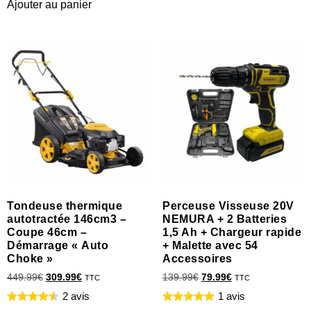
Ajouter au panier
Tondeuse thermique
Perceuse Visseuse 20V
autotractée 146cm3 –
NEMURA + 2 Batteries
Coupe 46cm –
1,5 Ah + Chargeur rapide
Démarrage « Auto
+ Malette avec 54
Choke »
Accessoires
449.99
€
309.99
€
139.99
€
79.99
€
TTC
TTC
2 avis
1 avis