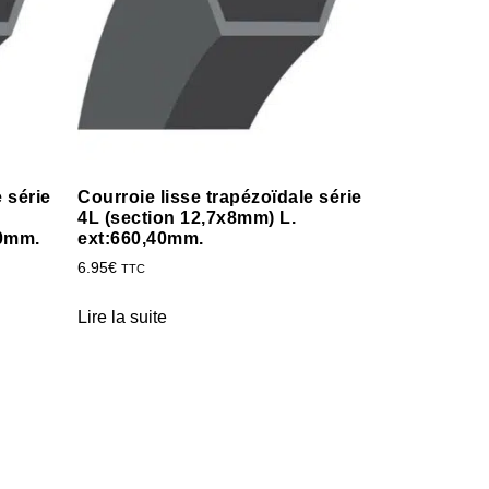
 série
Courroie lisse trapézoïdale série
4L (section 12,7x8mm) L.
00mm.
ext:660,40mm.
6.95
€
TTC
Lire la suite