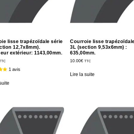
ie lisse trapézoïdale série
Courroie lisse trapézoïdale
ction 12,7x8mm).
3L (section 9,53x6mm) :
eur extérieur: 1143,00mm.
635,00mm.
10.00
€
TTC
TTC
1 avis
Lire la suite
suite