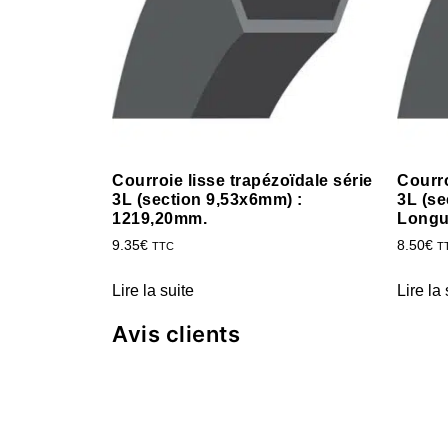
Courroie lisse trapézoïdale série
Courro
3L (section 9,53x6mm) :
3L (se
1219,20mm.
Longu
9.35
€
8.50
€
TTC
T
Lire la suite
Lire la 
Avis clients