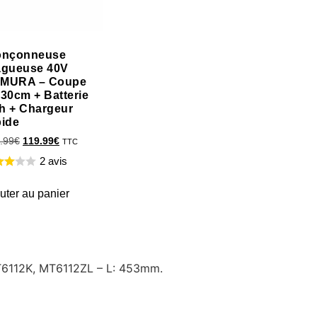
onçonneuse
agueuse 40V
MURA – Coupe
 30cm + Batterie
h + Chargeur
pide
.99
€
119.99
€
TTC
2 avis
uter au panier
MT6112K, MT6112ZL – L: 453mm.