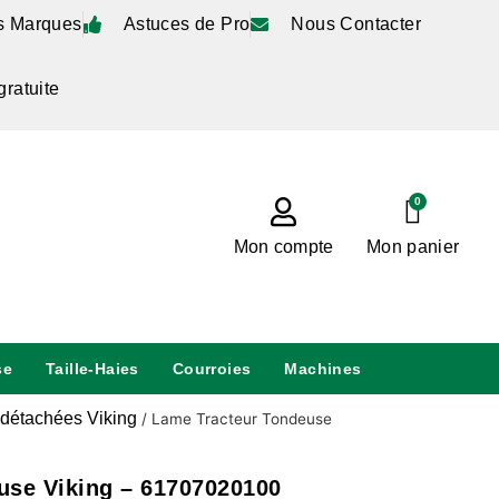
s Marques
Astuces de Pro
Nous Contacter
gratuite
0
Mon compte
Mon panier
se
Taille-Haies
Courroies
Machines
détachées Viking
/
Lame Tracteur Tondeuse
use Viking – 61707020100