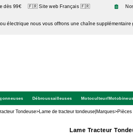
te dès 99€ 🇫🇷 Site web Français 🇫🇷
No
 ou électrique nous vous offrons une chaîne supplémentaire 
nçonneuses
Débroussailleuses
Motoculteur/Motobineu
racteur Tondeuse>Lame de tracteur tondeuse|Marques>Pièces 
Lame Tracteur Tonde