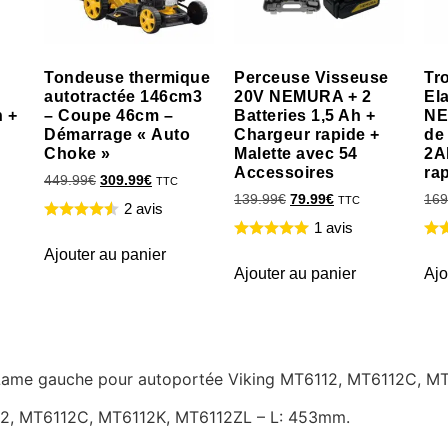
Tondeuse thermique
Perceuse Visseuse
Tr
autotractée 146cm3
20V NEMURA + 2
El
h +
– Coupe 46cm –
Batteries 1,5 Ah +
NE
Démarrage « Auto
Chargeur rapide +
de
Choke »
Malette avec 54
2A
Accessoires
ra
449.99
€
309.99
€
TTC
139.99
€
79.99
€
169
TTC
2 avis
1 avis
Ajouter au panier
Ajouter au panier
Ajo
re Lame gauche pour autoportée Viking MT6112, MT6112C, 
12, MT6112C, MT6112K, MT6112ZL – L: 453mm.