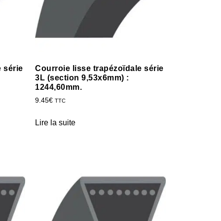
 série
Courroie lisse trapézoïdale série
3L (section 9,53x6mm) :
1244,60mm.
9.45
€
TTC
Lire la suite