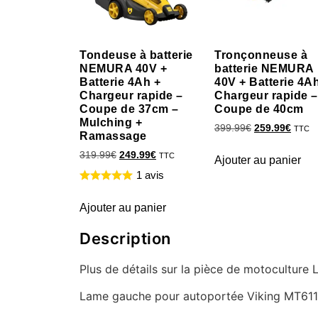
Tondeuse à batterie
Tronçonneuse à
NEMURA 40V +
batterie NEMURA
Batterie 4Ah +
40V + Batterie 4A
Chargeur rapide –
Chargeur rapide –
Coupe de 37cm –
Coupe de 40cm
Mulching +
399.99
€
259.99
€
TTC
Ramassage
319.99
€
249.99
€
TTC
Ajouter au panier
1 avis
Ajouter au panier
Description
Plus de détails sur la pièce de motocultu
Lame gauche pour autoportée Viking MT61