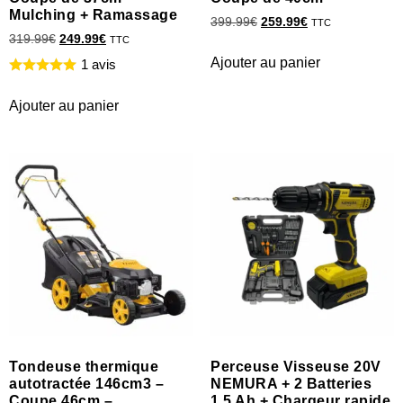
Mulching + Ramassage
399.99
€
259.99
€
TTC
319.99
€
249.99
€
TTC
Ajouter au panier
1 avis
Ajouter au panier
Tondeuse thermique
Perceuse Visseuse 20V
autotractée 146cm3 –
NEMURA + 2 Batteries
Coupe 46cm –
1,5 Ah + Chargeur rapide