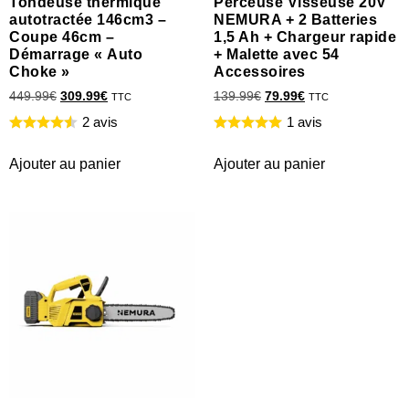
Tondeuse thermique
Perceuse Visseuse 20V
autotractée 146cm3 –
NEMURA + 2 Batteries
Coupe 46cm –
1,5 Ah + Chargeur rapide
Démarrage « Auto
+ Malette avec 54
Choke »
Accessoires
449.99
€
309.99
€
139.99
€
79.99
€
TTC
TTC
2 avis
1 avis
Ajouter au panier
Ajouter au panier