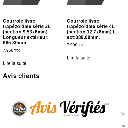
Courroie lisse
Courroie lisse
trapézoïdale série 3L
trapézoïdale série 4L
(section 9,53x6mm).
(section 12,7x8mm) L.
Longueur extérieur:
ext:889,00mm.
685,80mm.
7.50
€
TTC
7.95
€
TTC
Lire la suite
Lire la suite
Avis clients
l’at
co