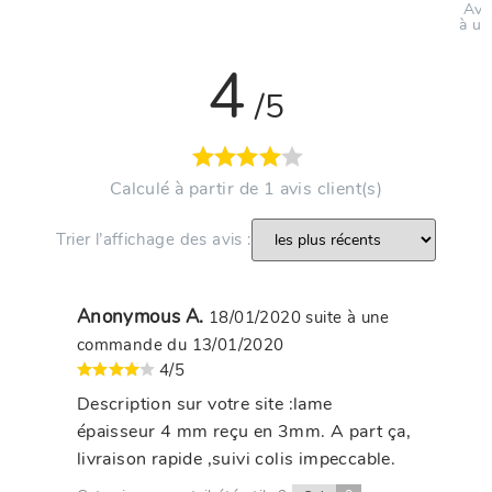
Avi
à un
4
/5
Calculé à partir de 1 avis client(s)
Trier l’affichage des avis :
Anonymous A.
18/01/2020
suite à une
commande du 13/01/2020
4/5
Description sur votre site :lame
épaisseur 4 mm reçu en 3mm. A part ça,
livraison rapide ,suivi colis impeccable.