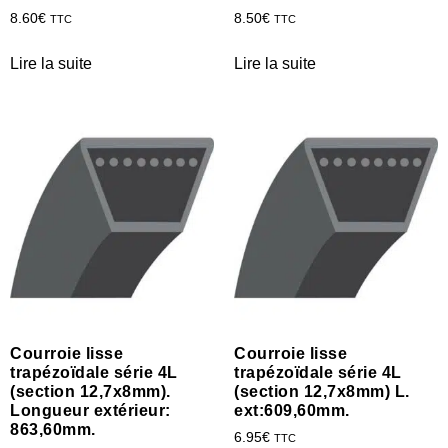
8.60
€
8.50
€
TTC
TTC
Lire la suite
Lire la suite
Courroie lisse
Courroie lisse
trapézoïdale série 4L
trapézoïdale série 4L
(section 12,7x8mm).
(section 12,7x8mm) L.
Longueur extérieur:
ext:609,60mm.
863,60mm.
6.95
€
TTC