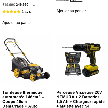
399.99
€
259.99
€
TTC
319.99
€
249.99
€
TTC
Ajouter au panier
1 avis
Ajouter au panier
Tondeuse thermique
Perceuse Visseuse 20V
autotractée 146cm3 –
NEMURA + 2 Batteries
Coupe 46cm –
1,5 Ah + Chargeur rapide
Démarrage « Auto
+ Malette avec 54