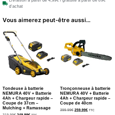
Livraison à partir de 4,99€ / gratuite à partir de 89€
d'achat
Vous aimerez peut-être aussi…
Tondeuse à batterie
Tronçonneuse à batterie
NEMURA 40V + Batterie
NEMURA 40V + Batterie
4Ah + Chargeur rapide –
4Ah + Chargeur rapide –
Coupe de 37cm –
Coupe de 40cm
Mulching + Ramassage
399.99
€
259.99
€
TTC
319.99
€
249.99
€
TTC