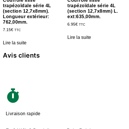
Courroie lisse
Courroie lisse
trapézoïdale série 4L
trapézoïdale série 4L
(section 12,7x8mm).
(section 12,7x8mm) L.
Longueur extérieur:
ext:635,00mm.
762,00mm.
6.95
€
TTC
7.15
€
TTC
Lire la suite
Lire la suite
Avis clients
Livraison rapide