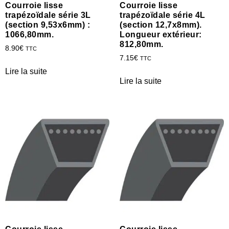
Courroie lisse
Courroie lisse
trapézoïdale série 3L
trapézoïdale série 4L
(section 9,53x6mm) :
(section 12,7x8mm).
1066,80mm.
Longueur extérieur:
812,80mm.
8.90
€
TTC
7.15
€
TTC
Lire la suite
Lire la suite