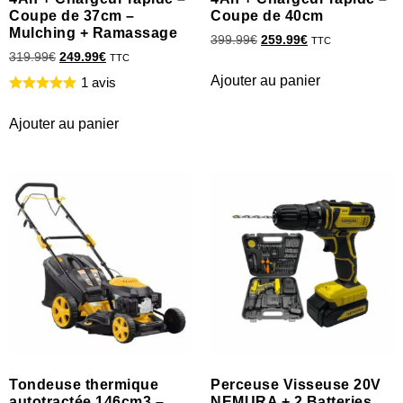
Coupe de 37cm –
Coupe de 40cm
Mulching + Ramassage
399.99
€
259.99
€
TTC
319.99
€
249.99
€
TTC
Ajouter au panier
1 avis
Ajouter au panier
Tondeuse thermique
Perceuse Visseuse 20V
autotractée 146cm3 –
NEMURA + 2 Batteries