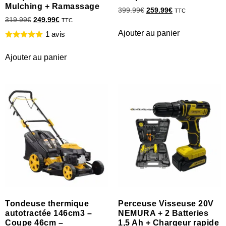
Mulching + Ramassage
399.99
€
259.99
€
TTC
319.99
€
249.99
€
TTC
Ajouter au panier
1 avis
Ajouter au panier
Tondeuse thermique
Perceuse Visseuse 20V
autotractée 146cm3 –
NEMURA + 2 Batteries
Coupe 46cm –
1,5 Ah + Chargeur rapide