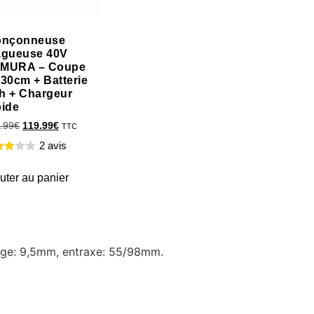
onçonneuse
agueuse 40V
MURA – Coupe
 30cm + Batterie
h + Chargeur
pide
.99
€
119.99
€
TTC
2 avis
uter au panier
sage: 9,5mm, entraxe: 55/98mm.