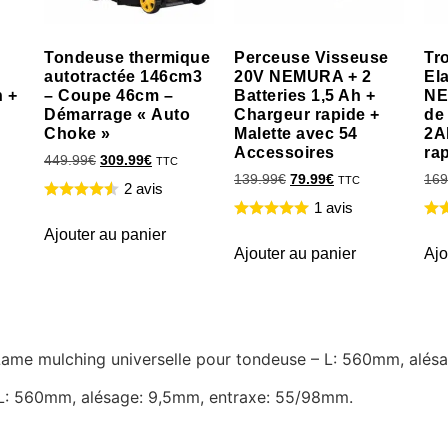
Tondeuse thermique
Perceuse Visseuse
Tr
autotractée 146cm3
20V NEMURA + 2
El
h +
– Coupe 46cm –
Batteries 1,5 Ah +
NE
Démarrage « Auto
Chargeur rapide +
de
Choke »
Malette avec 54
2A
Accessoires
ra
449.99
€
309.99
€
TTC
139.99
€
79.99
€
169
TTC
2 avis
1 avis
Ajouter au panier
Ajouter au panier
Ajo
e Lame mulching universelle pour tondeuse – L: 560mm, alé
 L: 560mm, alésage: 9,5mm, entraxe: 55/98mm.