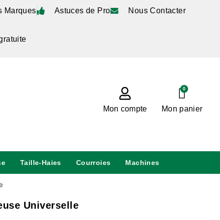
s Marques
Astuces de Pro
Nous Contacter
gratuite
0
Mon compte
Mon panier
se
Taille-Haies
Courroies
Machines
e
use Universelle