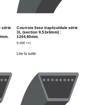
 série
Courroie lisse trapézoïdale série
3L (section 9,53x6mm) :
20mm.
1244,60mm.
9.45
€
TTC
Lire la suite