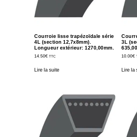
Courroie lisse trapézoïdale série
Courro
4L (section 12,7x8mm).
3L (se
Longueur extérieur: 1270,00mm.
635,0
14.50
€
10.00
€
TTC
Lire la suite
Lire la 