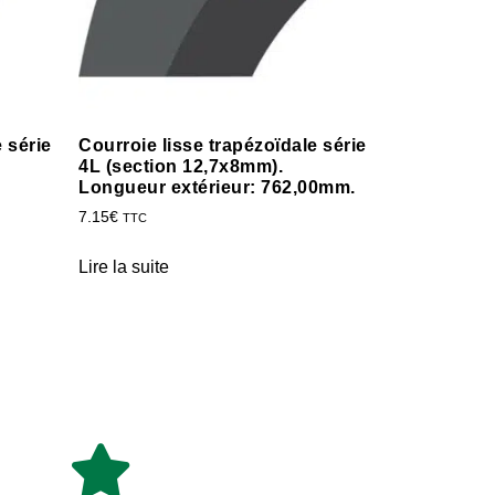
 série
Courroie lisse trapézoïdale série
4L (section 12,7x8mm).
Longueur extérieur: 762,00mm.
7.15
€
TTC
Lire la suite