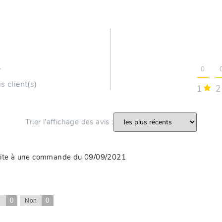
0
s client(s)
1
2
Trier l’affichage des avis :
uite à une commande du 09/09/2021
0
0
i
Non