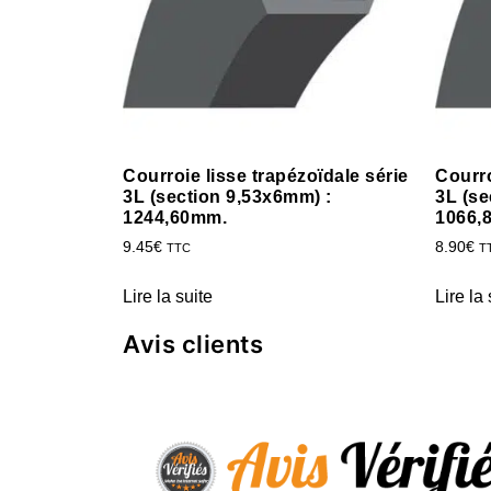
Courroie lisse trapézoïdale série
Courro
3L (section 9,53x6mm) :
3L (se
1244,60mm.
1066,
9.45
€
8.90
€
TTC
T
Lire la suite
Lire la 
Avis clients