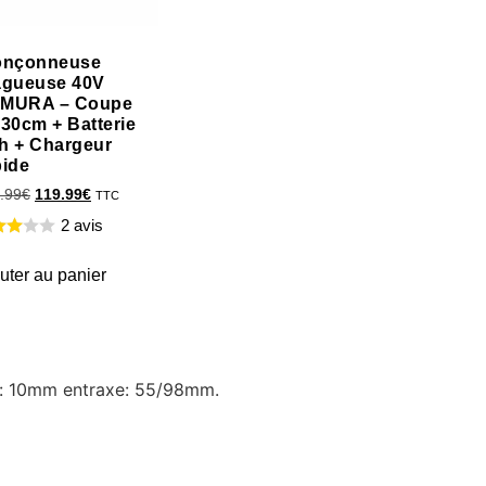
onçonneuse
agueuse 40V
MURA – Coupe
 30cm + Batterie
h + Chargeur
pide
.99
€
119.99
€
TTC
2 avis
uter au panier
ge: 10mm entraxe: 55/98mm.