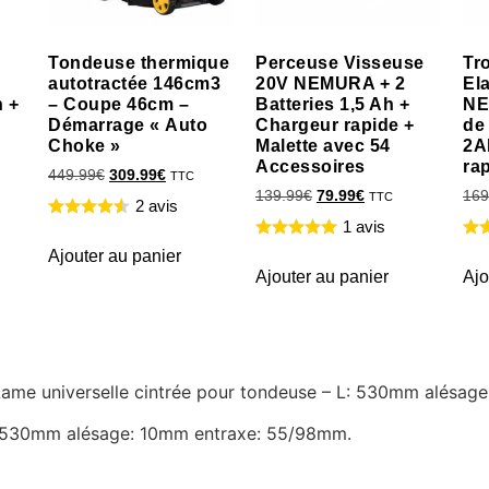
Tondeuse thermique
Perceuse Visseuse
Tr
autotractée 146cm3
20V NEMURA + 2
El
h +
– Coupe 46cm –
Batteries 1,5 Ah +
NE
Démarrage « Auto
Chargeur rapide +
de
Choke »
Malette avec 54
2A
Accessoires
ra
449.99
€
309.99
€
TTC
139.99
€
79.99
€
169
TTC
2 avis
1 avis
Ajouter au panier
Ajouter au panier
Ajo
e Lame universelle cintrée pour tondeuse – L: 530mm alésa
L: 530mm alésage: 10mm entraxe: 55/98mm.