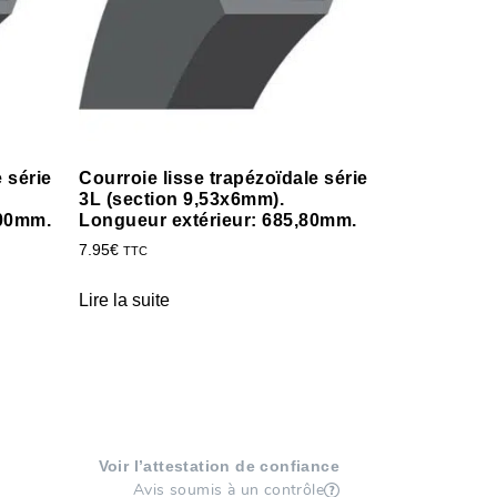
 série
Courroie lisse trapézoïdale série
3L (section 9,53x6mm).
,00mm.
Longueur extérieur: 685,80mm.
7.95
€
TTC
Lire la suite
Voir l’attestation de confiance
Avis soumis à un contrôle