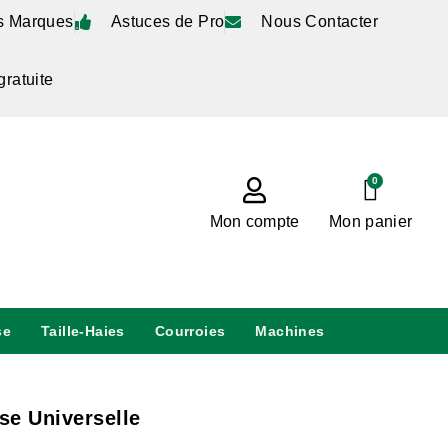
s Marques
Astuces de Pro
Nous Contacter
gratuite
0
Mon compte
Mon panier
se
Taille-Haies
Courroies
Machines
se Universelle