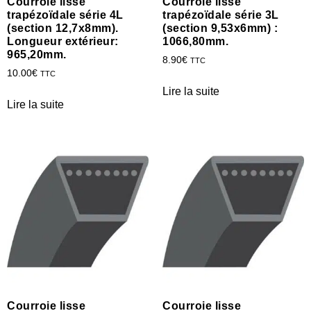
Courroie lisse
Courroie lisse
trapézoïdale série 4L
trapézoïdale série 3L
(section 12,7x8mm).
(section 9,53x6mm) :
Longueur extérieur:
1066,80mm.
965,20mm.
8.90
€
TTC
10.00
€
TTC
Lire la suite
Lire la suite
Courroie lisse
Courroie lisse