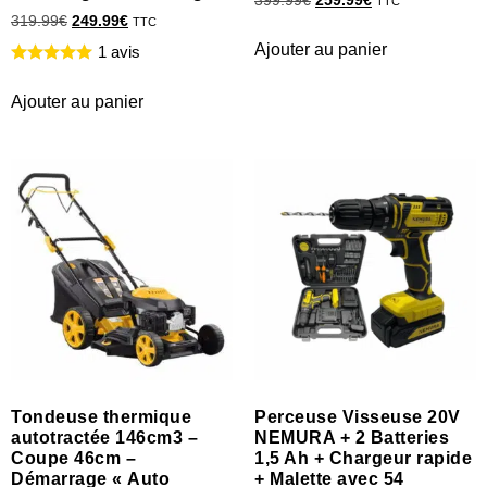
399.99
€
259.99
€
TTC
319.99
€
249.99
€
TTC
Ajouter au panier
1 avis
Ajouter au panier
Tondeuse thermique
Perceuse Visseuse 20V
autotractée 146cm3 –
NEMURA + 2 Batteries
Coupe 46cm –
1,5 Ah + Chargeur rapide
Démarrage « Auto
+ Malette avec 54