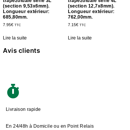
trapézoïdale série 3L
trapézoïdale série 4L
(section 9,53x6mm).
(section 12,7x8mm).
Longueur extérieur:
Longueur extérieur:
685,80mm.
762,00mm.
7.95
€
7.15
€
TTC
TTC
Lire la suite
Lire la suite
Avis clients
Livraison rapide
En 24/48h à Domicile ou en Point Relais