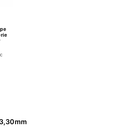
pe
rie
r
TC
: 3,30mm