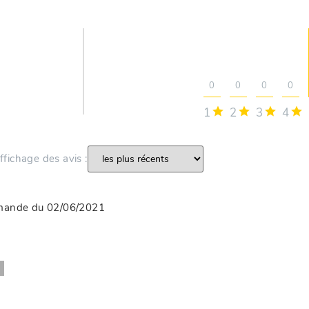
0
0
0
0
1
2
3
4
’affichage des avis :
mmande du 02/06/2021