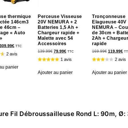
se thermique
Perceuse Visseuse
Tronçonneuse
actée 146cm3
20V NEMURA + 2
Elagueuse 40V
e 46cm –
Batteries 1,5 Ah +
NEMURA – Cou
age « Auto
Chargeur rapide +
de 30cm + Batte
»
Malette avec 54
2Ah + Chargeu
Accessoires
rapide
309.99
€
TTC
139.99
€
79.99
€
169.99
€
119.99
€
TTC
T
2 avis
1 avis
2 avis
au panier
Ajouter au panier
Ajouter au panier
ture Fil Débroussailleuse Rond L: 90m, Ø