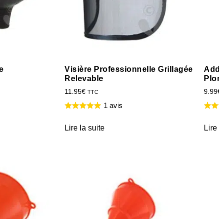
e
Visière Professionnelle Grillagée
Add
Relevable
Plo
11.95
€
9.99
TTC
1 avis
Lire la suite
Lire