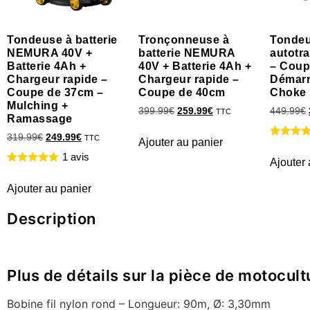
Tondeuse à batterie
Tronçonneuse à
Tondeu
NEMURA 40V +
batterie NEMURA
autotr
Batterie 4Ah +
40V + Batterie 4Ah +
– Coup
Chargeur rapide –
Chargeur rapide –
Démarr
Coupe de 37cm –
Coupe de 40cm
Choke 
Mulching +
399.99
€
259.99
€
449.99
€
TTC
Ramassage
319.99
€
249.99
€
TTC
Ajouter au panier
1 avis
Ajouter 
Ajouter au panier
Description
Plus de détails sur la pièce de motocul
Bobine fil nylon rond – Longueur: 90m, Ø: 3,30mm