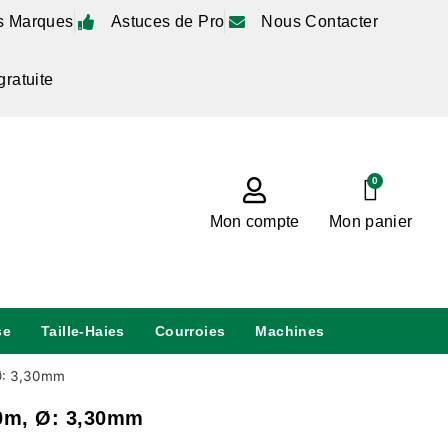
s Marques
Astuces de Pro
Nous Contacter
gratuite
0
Mon compte
Mon panier
se
Taille-Haies
Courroies
Machines
 Ø: 3,30mm
90m, Ø: 3,30mm