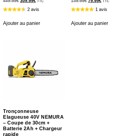
449.99
€
309.99
€
139.99
€
79.99
€
TTC
TTC
2 avis
1 avis
Ajouter au panier
Ajouter au panier
Tronçonneuse
Elagueuse 40V NEMURA
– Coupe de 30cm +
Batterie 2Ah + Chargeur
rapide