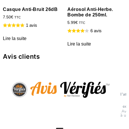
Casque Anti-Bruit 26dB
Aérosol Anti-Herbe.
Bombe de 250ml.
7.50
€
TTC
5.99
€
TTC
1 avis
6 avis
Lire la suite
Lire la suite
Avis clients
l’at
co
Avi
à un