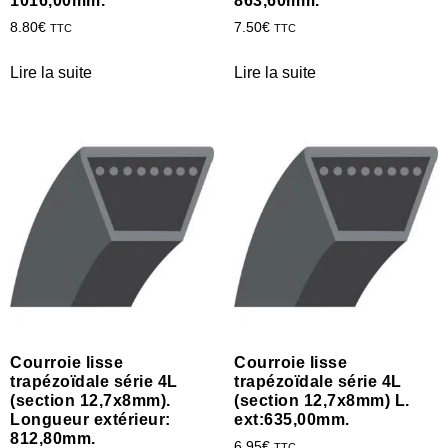
1016,00mm.
863,60mm.
8.80
€
7.50
€
TTC
TTC
Lire la suite
Lire la suite
Courroie lisse
Courroie lisse
trapézoïdale série 4L
trapézoïdale série 4L
(section 12,7x8mm).
(section 12,7x8mm) L.
Longueur extérieur:
ext:635,00mm.
812,80mm.
6.95
€
TTC