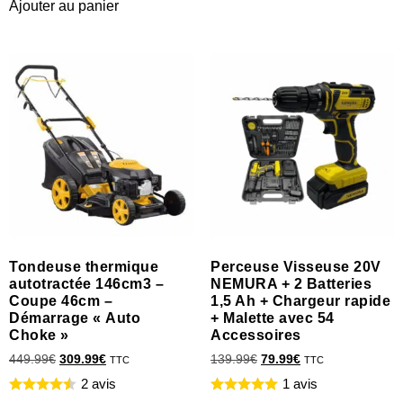
Ajouter au panier
Tondeuse thermique
Perceuse Visseuse 20V
autotractée 146cm3 –
NEMURA + 2 Batteries
Coupe 46cm –
1,5 Ah + Chargeur rapide
Démarrage « Auto
+ Malette avec 54
Choke »
Accessoires
449.99
€
309.99
€
139.99
€
79.99
€
TTC
TTC
2 avis
1 avis