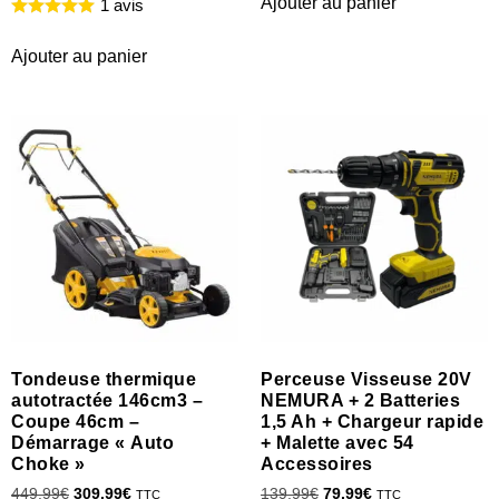
Ajouter au panier
1 avis
Ajouter au panier
Tondeuse thermique
Perceuse Visseuse 20V
autotractée 146cm3 –
NEMURA + 2 Batteries
Coupe 46cm –
1,5 Ah + Chargeur rapide
Démarrage « Auto
+ Malette avec 54
Choke »
Accessoires
449.99
€
309.99
€
139.99
€
79.99
€
TTC
TTC