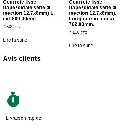
Courroie lisse
Courroie lisse
trapézoïdale série 4L
trapézoïdale série 4L
(section 12,7x8mm) L.
(section 12,7x8mm).
ext:889,00mm.
Longueur extérieur:
762,00mm.
7.50
€
TTC
7.15
€
TTC
Lire la suite
Lire la suite
Avis clients
Livraison rapide