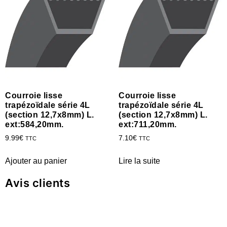
Courroie lisse
Courroie lisse
trapézoïdale série 4L
trapézoïdale série 4L
(section 12,7x8mm) L.
(section 12,7x8mm) L.
ext:584,20mm.
ext:711,20mm.
9.99
€
7.10
€
TTC
TTC
Ajouter au panier
Lire la suite
Avis clients