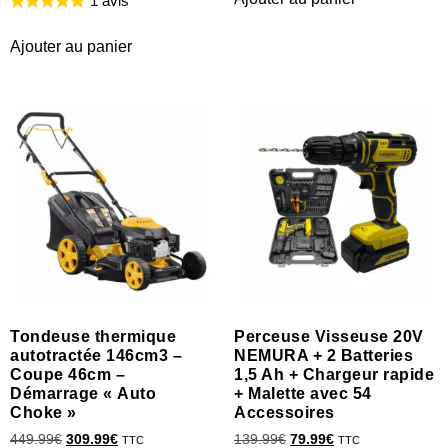
1 avis
Ajouter au panier
Tondeuse thermique
Perceuse Visseuse 20V
autotractée 146cm3 –
NEMURA + 2 Batteries
Coupe 46cm –
1,5 Ah + Chargeur rapide
Démarrage « Auto
+ Malette avec 54
Choke »
Accessoires
449.99
€
309.99
€
139.99
€
79.99
€
TTC
TTC