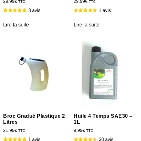
29.99
€
29.99
€
TTC
TTC
8 avis
1 avis
Lire la suite
Lire la suite
Broc Gradué Plastique 2
Huile 4 Temps SAE30 –
Litres
1L
21.95
€
9.99
€
TTC
TTC
1 avis
30 avis