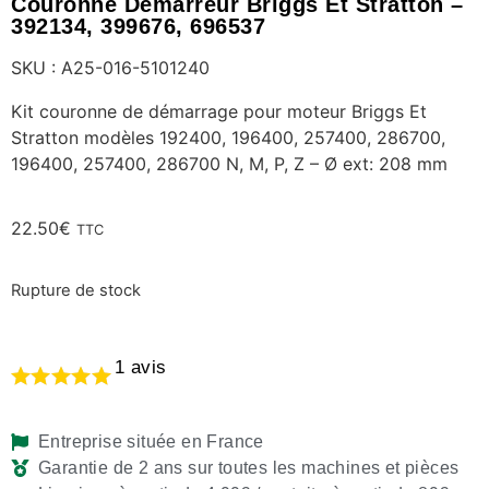
Couronne Démarreur Briggs Et Stratton –
392134, 399676, 696537
SKU : A25-016-5101240
Kit couronne de démarrage pour moteur Briggs Et
Stratton modèles 192400, 196400, 257400, 286700,
196400, 257400, 286700 N, M, P, Z – Ø ext: 208 mm
22.50
€
TTC
Rupture de stock
1
avis
Entreprise située en France
Garantie de 2 ans sur toutes les machines et pièces