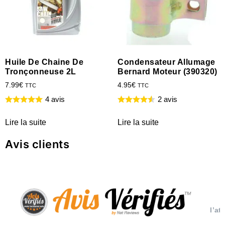
Huile De Chaine De
Condensateur Allumage
Tronçonneuse 2L
Bernard Moteur (390320)
7.99
€
4.95
€
TTC
TTC
4 avis
2 avis
Lire la suite
Lire la suite
Avis clients
l’at