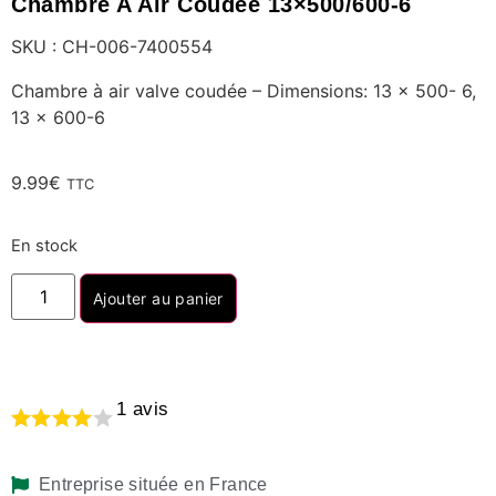
Chambre A Air Coudée 13×500/600-6
SKU : CH-006-7400554
Chambre à air valve coudée – Dimensions: 13 x 500- 6,
13 x 600-6
9.99
€
TTC
En stock
Ajouter au panier
1
avis
Entreprise située en France