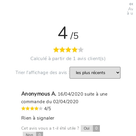
co
Avi
à un
4
/5
Calculé à partir de 1 avis client(s)
Trier l’affichage des avis :
Anonymous A.
16/04/2020
suite à une
commande du 02/04/2020
4/5
Rien à signaler
Cet avis vous a t-il été utile ?
0
Oui
0
Non