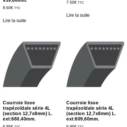
939,80mm.
7.50
€
TTC
8.60
€
TTC
Lire la suite
Lire la suite
Courroie lisse
Courroie lisse
trapézoïdale série 4L
trapézoïdale série 4L
(section 12,7x8mm) L.
(section 12,7x8mm) L.
ext:660,40mm.
ext:609,60mm.
6.95
€
6.95
€
TTC
TTC