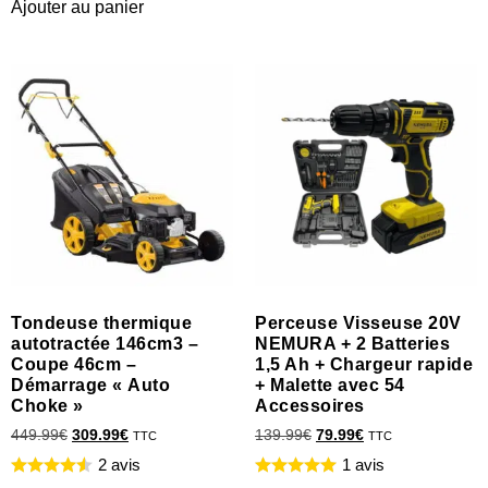
Ajouter au panier
Tondeuse thermique
Perceuse Visseuse 20V
autotractée 146cm3 –
NEMURA + 2 Batteries
Coupe 46cm –
1,5 Ah + Chargeur rapide
Démarrage « Auto
+ Malette avec 54
Choke »
Accessoires
449.99
€
309.99
€
139.99
€
79.99
€
TTC
TTC
2 avis
1 avis