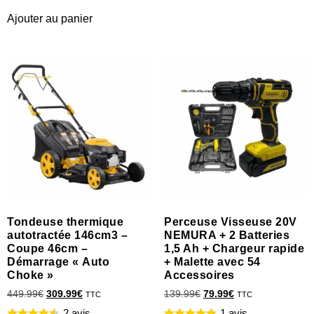
Ajouter au panier
Tondeuse thermique
Perceuse Visseuse 20V
autotractée 146cm3 –
NEMURA + 2 Batteries
Coupe 46cm –
1,5 Ah + Chargeur rapide
Démarrage « Auto
+ Malette avec 54
Choke »
Accessoires
449.99
€
309.99
€
139.99
€
79.99
€
TTC
TTC
2 avis
1 avis