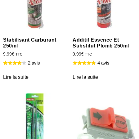
Stabilisant Carburant
Additif Essence Et
250ml
Substitut Plomb 250ml
9.99
€
9.99
€
TTC
TTC
2 avis
4 avis
Lire la suite
Lire la suite