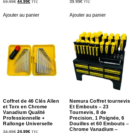
69.99
€
44.99
€
39.99
€
TTC
TTC
Ajouter au panier
Ajouter au panier
Coffret de 46 Clés Allen
Nemura Coffret tournevis
et Torx en Chrome
Et Embouts – 23
Vanadium Qualité
Tournevis, 8 de
Professionnelle +
Precision, 1 Poignée, 6
Rallonge Universelle
Douilles et 60 Embouts –
Chrome Vanadium –
34.99
€
24.99
€
TTC