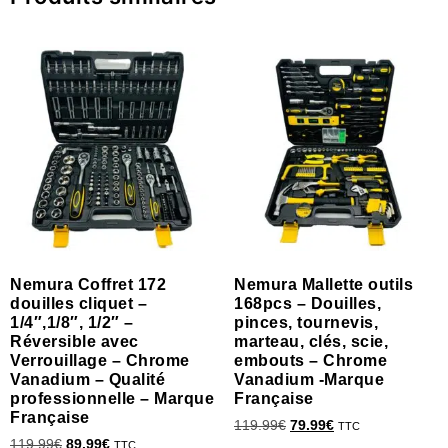
Nemura Coffret 172
Nemura Mallette outils
douilles cliquet –
168pcs – Douilles,
1/4″,1/8″, 1/2″ –
pinces, tournevis,
Réversible avec
marteau, clés, scie,
Verrouillage – Chrome
embouts – Chrome
Vanadium – Qualité
Vanadium -Marque
professionnelle – Marque
Française
Française
119.99
€
79.99
€
TTC
119.99
€
89.99
€
TTC