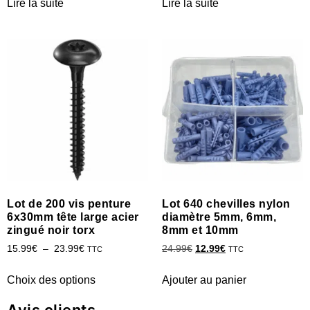
Lire la suite
Lire la suite
Lot de 200 vis penture
Lot 640 chevilles nylon
6x30mm tête large acier
diamètre 5mm, 6mm,
zingué noir torx
8mm et 10mm
15.99
€
–
23.99
€
24.99
€
12.99
€
TTC
TTC
Choix des options
Ajouter au panier