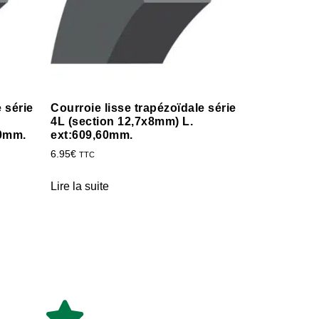
 série
Courroie lisse trapézoïdale série
4L (section 12,7x8mm) L.
60mm.
ext:609,60mm.
6.95
€
TTC
Lire la suite