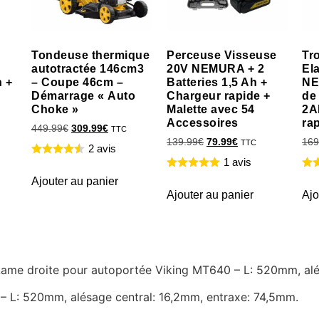
Tondeuse thermique
Perceuse Visseuse
Tr
autotractée 146cm3
20V NEMURA + 2
El
h +
– Coupe 46cm –
Batteries 1,5 Ah +
NE
Démarrage « Auto
Chargeur rapide +
de
Choke »
Malette avec 54
2A
Accessoires
ra
449.99
€
309.99
€
TTC
139.99
€
79.99
€
169
TTC
2 avis
1 avis
Ajouter au panier
Ajouter au panier
Ajo
e Lame droite pour autoportée Viking MT640 – L: 520mm, al
– L: 520mm, alésage central: 16,2mm, entraxe: 74,5mm.