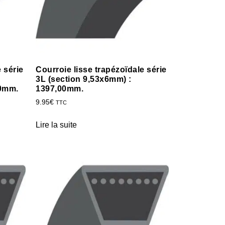
 série
Courroie lisse trapézoïdale série
3L (section 9,53x6mm) :
20mm.
1397,00mm.
9.95
€
TTC
Lire la suite