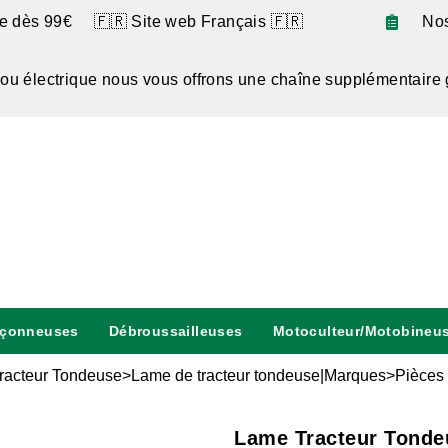
te dès 99€ 🇫🇷 Site web Français 🇫🇷
No
 ou électrique nous vous offrons une chaîne supplémentaire 
nçonneuses
Débroussailleuses
Motoculteur/Motobineu
racteur Tondeuse>Lame de tracteur tondeuse|Marques>Pièces 
Lame Tracteur Tonde