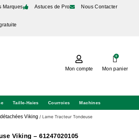
s Marques
Astuces de Pro
Nous Contacter
gratuite
0
Mon compte
Mon panier
se
Taille-Haies
Courroies
Machines
détachées Viking
/
Lame Tracteur Tondeuse
use Viking – 61247020105