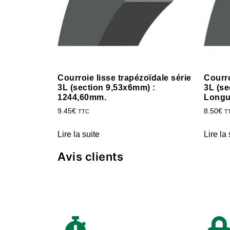
Courroie lisse trapézoïdale série
Courro
3L (section 9,53x6mm) :
3L (se
1244,60mm.
Longu
9.45
€
8.50
€
TTC
T
Lire la suite
Lire la 
Avis clients