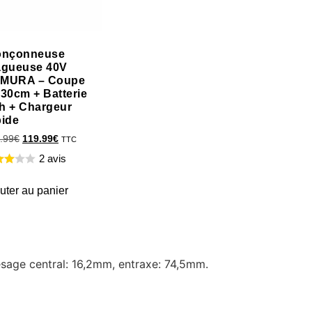
onçonneuse
agueuse 40V
MURA – Coupe
 30cm + Batterie
h + Chargeur
pide
.99
€
119.99
€
TTC
2 avis
uter au panier
ésage central: 16,2mm, entraxe: 74,5mm.