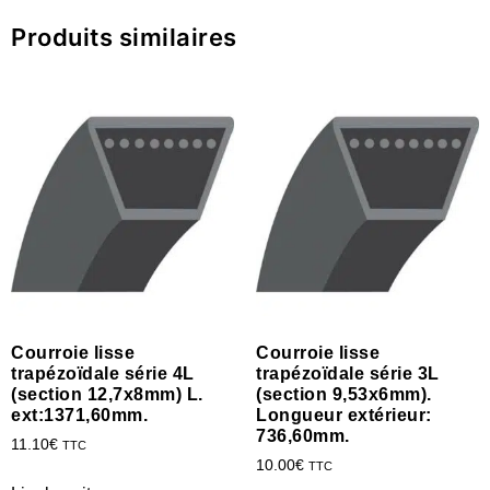
Produits similaires
Courroie lisse
Courroie lisse
trapézoïdale série 4L
trapézoïdale série 3L
(section 12,7x8mm) L.
(section 9,53x6mm).
ext:1371,60mm.
Longueur extérieur:
736,60mm.
11.10
€
TTC
10.00
€
TTC