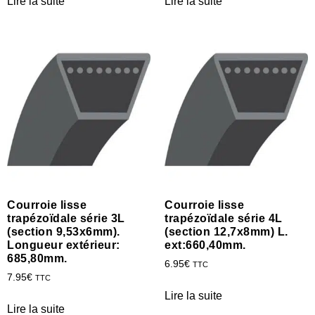
Lire la suite
Lire la suite
Courroie lisse
Courroie lisse
trapézoïdale série 3L
trapézoïdale série 4L
(section 9,53x6mm).
(section 12,7x8mm) L.
Longueur extérieur:
ext:660,40mm.
685,80mm.
6.95
€
TTC
7.95
€
TTC
Lire la suite
Lire la suite