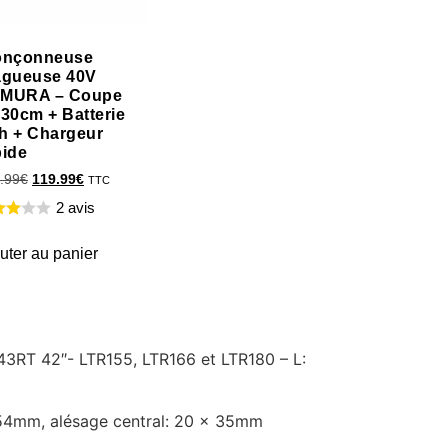
onçonneuse
agueuse 40V
MURA – Coupe
 30cm + Batterie
h + Chargeur
pide
.99
€
119.99
€
TTC
2 avis
uter au panier
43RT 42″- LTR155, LTR166 et LTR180 – L:
54mm, alésage central: 20 x 35mm