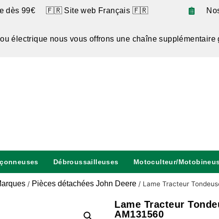
te dès 99€ 🇫🇷 Site web Français 🇫🇷
No
 ou électrique nous vous offrons une chaîne supplémentaire 
nçonneuses
Débroussailleuses
Motoculteur/Motobineu
arques
Pièces détachées John Deere
/
/
Lame Tracteur Tondeus
Lame Tracteur Tonde
AM131560