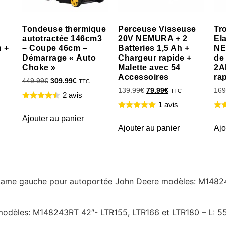
Tondeuse thermique
Perceuse Visseuse
Tr
autotractée 146cm3
20V NEMURA + 2
El
h +
– Coupe 46cm –
Batteries 1,5 Ah +
NE
Démarrage « Auto
Chargeur rapide +
de
Choke »
Malette avec 54
2A
Accessoires
ra
449.99
€
309.99
€
TTC
139.99
€
79.99
€
169
TTC
2 avis
1 avis
Ajouter au panier
Ajouter au panier
Ajo
re Lame gauche pour autoportée John Deere modèles: M1482
odèles: M148243RT 42″- LTR155, LTR166 et LTR180 – L: 5