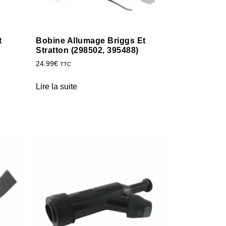
t
Bobine Allumage Briggs Et
Stratton (298502, 395488)
24.99
€
TTC
Lire la suite