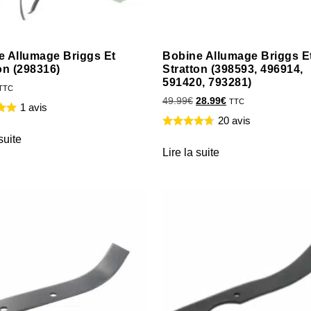
e Allumage Briggs Et
Bobine Allumage Briggs E
on (298316)
Stratton (398593, 496914,
591420, 793281)
TTC
49.99
€
28.99
€
TTC
1 avis
20 avis
suite
Lire la suite