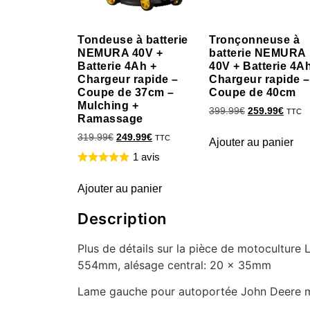
Tondeuse à batterie
Tronçonneuse à
NEMURA 40V +
batterie NEMURA
Batterie 4Ah +
40V + Batterie 4A
Chargeur rapide –
Chargeur rapide –
Coupe de 37cm –
Coupe de 40cm
Mulching +
399.99
€
259.99
€
TTC
Ramassage
319.99
€
249.99
€
TTC
Ajouter au panier
1 avis
Ajouter au panier
Description
Plus de détails sur la pièce de motocultu
554mm, alésage central: 20 x 35mm
Lame gauche pour autoportée John Deere m