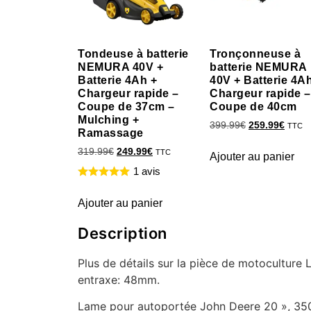
Tondeuse à batterie
Tronçonneuse à
NEMURA 40V +
batterie NEMURA
Batterie 4Ah +
40V + Batterie 4A
Chargeur rapide –
Chargeur rapide –
Coupe de 37cm –
Coupe de 40cm
Mulching +
399.99
€
259.99
€
TTC
Ramassage
319.99
€
249.99
€
TTC
Ajouter au panier
1 avis
Ajouter au panier
Description
Plus de détails sur la pièce de motocultu
entraxe: 48mm.
Lame pour autoportée John Deere 20 », 35