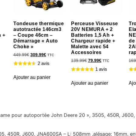
Tondeuse thermique
Perceuse Visseuse
Tr
autotractée 146cm3
20V NEMURA + 2
El
h +
– Coupe 46cm –
Batteries 1,5 Ah +
NE
Démarrage « Auto
Chargeur rapide +
de
Choke »
Malette avec 54
2A
Accessoires
ra
449.99
€
309.99
€
TTC
139.99
€
79.99
€
169
TTC
2 avis
1 avis
Ajouter au panier
Ajouter au panier
Ajo
re Lame pour autoportée John Deere 20 », 3505, 450R, J60
05, 450R, J600, JNA600SA – L: 508mm ,alésage: 16mm, en