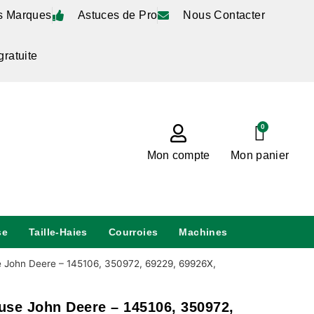
s Marques
Astuces de Pro
Nous Contacter
gratuite
0
Mon compte
Mon panier
se
Taille-Haies
Courroies
Machines
 John Deere – 145106, 350972, 69229, 69926X,
use John Deere – 145106, 350972,