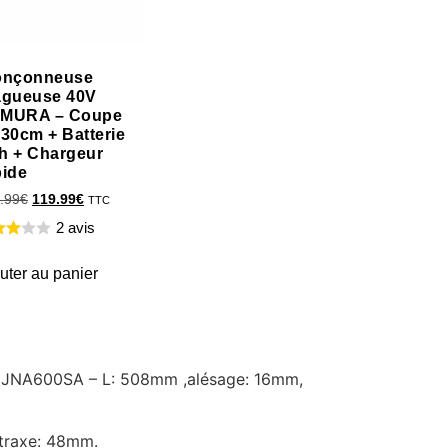
onçonneuse
agueuse 40V
MURA – Coupe
 30cm + Batterie
h + Chargeur
pide
.99
€
119.99
€
TTC
2 avis
uter au panier
0, JNA600SA – L: 508mm ,alésage: 16mm,
traxe: 48mm.