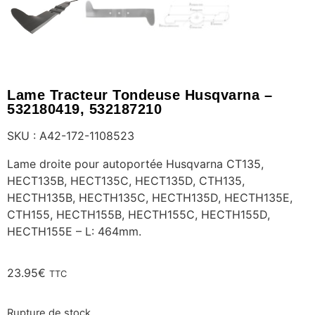
Lame Tracteur Tondeuse Husqvarna –
532180419, 532187210
SKU : A42-172-1108523
Lame droite pour autoportée Husqvarna CT135,
HECT135B, HECT135C, HECT135D, CTH135,
HECTH135B, HECTH135C, HECTH135D, HECTH135E,
CTH155, HECTH155B, HECTH155C, HECTH155D,
HECTH155E – L: 464mm.
23.95
€
TTC
Rupture de stock