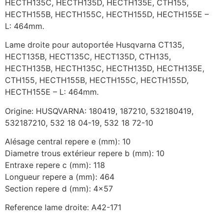
HECTH135C, HECTH135D, HECTH135E, CTH155,
HECTH155B, HECTH155C, HECTH155D, HECTH155E –
L: 464mm.
Lame droite pour autoportée Husqvarna CT135,
HECT135B, HECT135C, HECT135D, CTH135,
HECTH135B, HECTH135C, HECTH135D, HECTH135E,
CTH155, HECTH155B, HECTH155C, HECTH155D,
HECTH155E – L: 464mm.
Origine: HUSQVARNA: 180419, 187210, 532180419,
532187210, 532 18 04-19, 532 18 72-10
Alésage central repere e (mm): 10
Diametre trous extérieur repere b (mm): 10
Entraxe repere c (mm): 118
Longueur repere a (mm): 464
Section repere d (mm): 4×57
Reference lame droite: A42-171